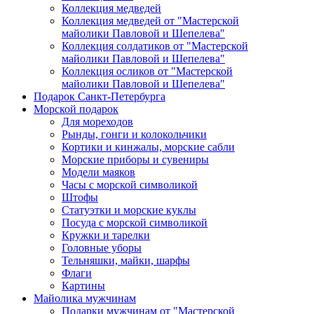
Коллекция медведей
Коллекция медведей от "Мастерской
майолики Павловой и Шепелева"
Коллекция солдатиков от "Мастерской
майолики Павловой и Шепелева"
Коллекция осликов от "Мастерской
майолики Павловой и Шепелева"
Подарок Санкт-Петербурга
Морской подарок
Для мореходов
Рынды, гонги и колокольчики
Кортики и кинжалы, морские сабли
Морские приборы и сувениры
Модели маяков
Часы с морской символикой
Штофы
Статуэтки и морские куклы
Посуда с морской символикой
Кружки и тарелки
Головные уборы
Тельняшки, майки, шарфы
Флаги
Картины
Майолика мужчинам
Подарки мужчинам от "Мастерской