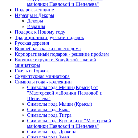
майолики Павловой и Шепелева"
Подарок женщине
Изразцы и Декоры
Декоры
Изразцы
Подарок к Новому году
Традиционный русский подарок
Русская деревня
Волшебная сказка вашего дома
Корпоративный подарок - решение проблем
Елочные игрушки Холуйской лаковой
миниатюры
Гжель и Торжок
Скульптурная миниатюра
Символы года - коллекции
Символы года Мыши (Крысы) от
"Мастерской майолики Павловой и
Шепелева"
Символы года Мыши (Крысы)
Символы года Быка
Символы года Тигра
Символы года Кролика от "Мастерской
майолики Павловой и Шепелева"
Символы года Дракона
Символы года Змеи