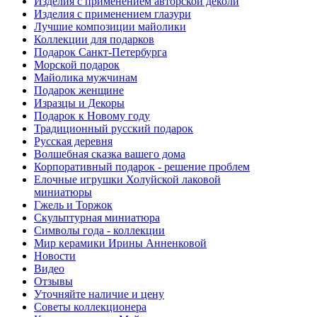
Изделия с применением авторской деколи
Изделия с применением глазури
Лучшие композиции майолики
Коллекции для подарков
Подарок Санкт-Петербурга
Морской подарок
Майолика мужчинам
Подарок женщине
Изразцы и Декоры
Подарок к Новому году
Традиционный русский подарок
Русская деревня
Волшебная сказка вашего дома
Корпоративный подарок - решение проблем
Елочные игрушки Холуйской лаковой
миниатюры
Гжель и Торжок
Скульптурная миниатюра
Символы года - коллекции
Мир керамики Ирины Анненковой
Новости
Видео
Отзывы
Уточняйте наличие и цену
Советы коллекционера