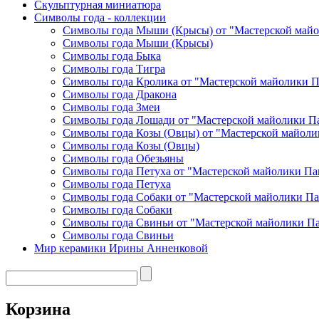
Скульптурная миниатюра
Символы года - коллекции
Символы года Мыши (Крысы) от "Мастерской майо
Символы года Мыши (Крысы)
Символы года Быка
Символы года Тигра
Символы года Кролика от "Мастерской майолики 
Символы года Дракона
Символы года Змеи
Символы года Лошади от "Мастерской майолики П
Символы года Козы (Овцы) от "Мастерской майоли
Символы года Козы (Овцы)
Символы года Обезьяны
Символы года Петуха от "Мастерской майолики Па
Символы года Петуха
Символы года Собаки от "Мастерской майолики П
Символы года Собаки
Символы года Свиньи от "Мастерской майолики П
Символы года Свиньи
Мир керамики Ирины Анненковой
Корзина