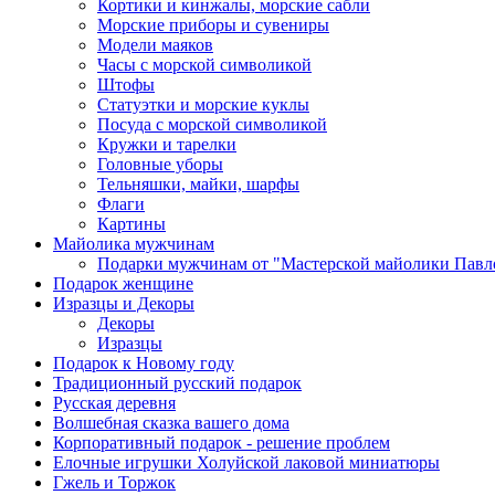
Кортики и кинжалы, морские сабли
Морские приборы и сувениры
Модели маяков
Часы с морской символикой
Штофы
Статуэтки и морские куклы
Посуда с морской символикой
Кружки и тарелки
Головные уборы
Тельняшки, майки, шарфы
Флаги
Картины
Майолика мужчинам
Подарки мужчинам от "Мастерской майолики Павл
Подарок женщине
Изразцы и Декоры
Декоры
Изразцы
Подарок к Новому году
Традиционный русский подарок
Русская деревня
Волшебная сказка вашего дома
Корпоративный подарок - решение проблем
Елочные игрушки Холуйской лаковой миниатюры
Гжель и Торжок