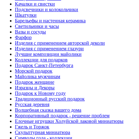
Качалки и свистки
Подсвечники и колокольчики
Шкатулки
Барельефы и настенная керамика
Светильники и часы
Вазы и сосуды
Фарфор
Изделия с применением авторской деколи
Изделия с применением глазури
Лучшие композиции майолики
Коллекции для подарков
Подарок Санкт-Петербурга
Морской подарок
Майолика мужчинам
Подарок женщине
Изразцы и Декоры
Подарок к Новому году
Традиционный русский подарок
Русская деревня
Волшебная сказка вашего дома
Корпоративный подарок - решение проблем
Елочные игрушки Холуйской лаковой миниатюры
Гжель и Торжок
Скульптурная миниатюра
Символы года - коллекции