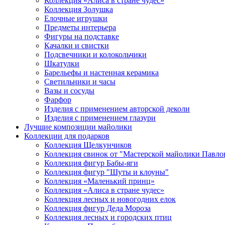
Коллекция «Алиса в стране чудес»
Коллекция Золушка
Елочные игрушки
Предметы интерьера
Фигуры на подставке
Качалки и свистки
Подсвечники и колокольчики
Шкатулки
Барельефы и настенная керамика
Светильники и часы
Вазы и сосуды
Фарфор
Изделия с применением авторской деколи
Изделия с применением глазури
Лучшие композиции майолики
Коллекции для подарков
Коллекция Щелкунчиков
Коллекция свинок от "Мастерской майолики Павло
Коллекция фигур Бабы-яги
Коллекция фигур "Шуты и клоуны"
Коллекция «Маленький принц»
Коллекция «Алиса в стране чудес»
Коллекция лесных и новогодних елок
Коллекция фигур Деда Мороза
Коллекция лесных и городских птиц