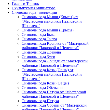
Гжель и Торжок
Скульптурная миниатюра
Символы года - коллекции
Символы года Мыши (Крысы) от
"Мастерской майолики Павловой и
Шепелева"
Символы года Мыши (Крысы)
Символы года Быка
Символы года Тигра
Символы года Кролика от "Мастерской
майолики Павловой и Шепелева"
Символы года Дракона
Символы года Змеи
Символы года Лошади от "Мастерской
майолики Павловой и Шепелева"
Символы года Козы (Овцы) от
"Мастерской майолики Павловой и
Шепелева"
Символы года Козы (Овцы)
Символы года Обезьяны
Символы года Петуха от "Мастерской
майолики Павловой и Шепелева"
Символы года Петуха
Символы года Собаки от "Мастерской
майолики Павловой и Шепелева"