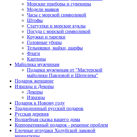
Морские приборы и сувениры
Модели маяков
Часы с морской символикой
Штофы
Статуэтки и морские куклы
Посуда с морской символикой
Кружки и тарелки
Головные уборы
Тельняшки, майки, шарфы
Флаги
Картины
Майолика мужчинам
Подарки мужчинам от "Мастерской
майолики Павловой и Шепелева"
Подарок женщине
Изразцы и Декоры
Декоры
Изразцы
Подарок к Новому году
Традиционный русский подарок
Русская деревня
Волшебная сказка вашего дома
Корпоративный подарок - решение проблем
Елочные игрушки Холуйской лаковой
миниатюры