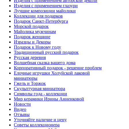
Изделия с применением авторской деколи
Изделия с применением глазури
Лучшие композиции майолики
Коллекции для подарков
Подарок Санкт-Петербурга
Морской подарок
Майолика мужчинам
Подарок женщине
Изразцы и Декоры
Подарок к Новому году
Традиционный русский подарок
Русская деревня
Волшебная сказка вашего дома
Корпоративный подарок - решение проблем
Елочные игрушки Холуйской лаковой
миниатюры
Гжель и Торжок
Скульптурная миниатюра
Символы года - коллекции
Мир керамики Ирины Анненковой
Новости
Видео
Отзывы
Уточняйте наличие и цену
Советы коллекционера