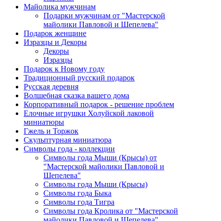
Майолика мужчинам
Подарки мужчинам от "Мастерской
майолики Павловой и Шепелева"
Подарок женщине
Изразцы и Декоры
Декоры
Изразцы
Подарок к Новому году
Традиционный русский подарок
Русская деревня
Волшебная сказка вашего дома
Корпоративный подарок - решение проблем
Елочные игрушки Холуйской лаковой
миниатюры
Гжель и Торжок
Скульптурная миниатюра
Символы года - коллекции
Символы года Мыши (Крысы) от
"Мастерской майолики Павловой и
Шепелева"
Символы года Мыши (Крысы)
Символы года Быка
Символы года Тигра
Символы года Кролика от "Мастерской
майолики Павловой и Шепелева"