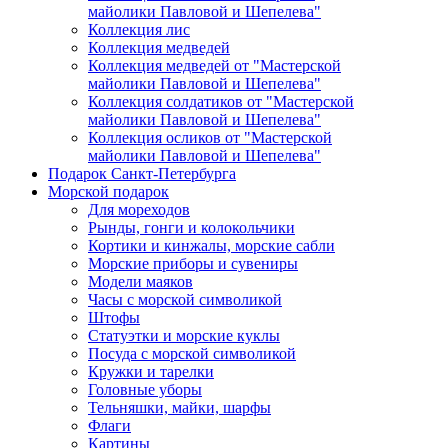
майолики Павловой и Шепелева"
Коллекция лис
Коллекция медведей
Коллекция медведей от "Мастерской
майолики Павловой и Шепелева"
Коллекция солдатиков от "Мастерской
майолики Павловой и Шепелева"
Коллекция осликов от "Мастерской
майолики Павловой и Шепелева"
Подарок Санкт-Петербурга
Морской подарок
Для мореходов
Рынды, гонги и колокольчики
Кортики и кинжалы, морские сабли
Морские приборы и сувениры
Модели маяков
Часы с морской символикой
Штофы
Статуэтки и морские куклы
Посуда с морской символикой
Кружки и тарелки
Головные уборы
Тельняшки, майки, шарфы
Флаги
Картины