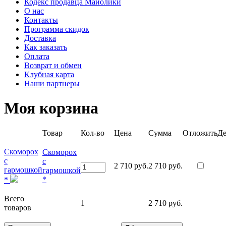
Кодекс продавца Майолики
О нас
Контакты
Программа скидок
Доставка
Как заказать
Оплата
Возврат и обмен
Клубная карта
Наши партнеры
Моя корзина
Товар
Кол-во
Цена
Сумма
Отложить
Де
Скоморох
Скоморох
с
с
2 710 руб.
2 710 руб.
гармошкой
гармошкой
*
*
Всего
1
2 710 руб.
товаров