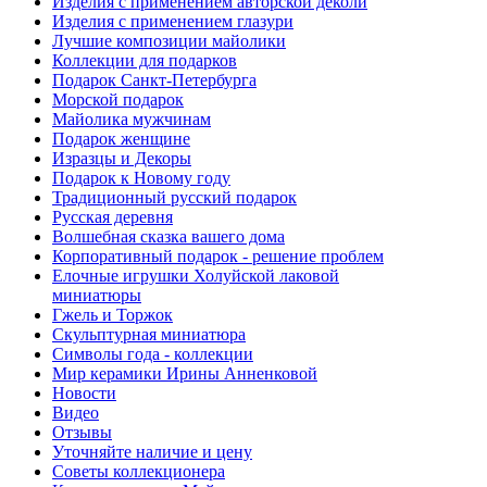
Изделия с применением авторской деколи
Изделия с применением глазури
Лучшие композиции майолики
Коллекции для подарков
Подарок Санкт-Петербурга
Морской подарок
Майолика мужчинам
Подарок женщине
Изразцы и Декоры
Подарок к Новому году
Традиционный русский подарок
Русская деревня
Волшебная сказка вашего дома
Корпоративный подарок - решение проблем
Елочные игрушки Холуйской лаковой
миниатюры
Гжель и Торжок
Скульптурная миниатюра
Символы года - коллекции
Мир керамики Ирины Анненковой
Новости
Видео
Отзывы
Уточняйте наличие и цену
Советы коллекционера