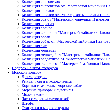
Коллекция снеговиков
Коллекция снеговиков от "Мастерской майолики П
Коллекция ангелов
Коллекция ангелов от "Мастерской майолики Павл
Коллекция сов от "Мастерской майолики Павловой
Коллекция черепах
Коллекция слонов
Коллекция слонов от "Мастерской майолики Павло
Коллекция собак
Коллекция собак от "Мастерской майолики Павлов
Коллекция лис
Коллекция медведей
Коллекция медведей от "Мастерской майолики Пав
Коллекция солдатиков от "Мастерской майолики П
Коллекция осликов от "Мастерской майолики Павл
Подарок Санкт-Петербурга
Морской подарок
Для мореходов
Рынды, гонги и колокольчики
Кортики и кинжалы, морские сабли
Морские приборы и сувениры
Модели маяков
Часы с морской символикой
Штофы
Статуэтки и морские куклы