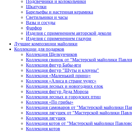
Подсвечники и колокольчики
Шкатулки
Барельефы и настенная керамика
Светильники и часы
Вазы и сосуды
Фарфор
Изделия с применением авторской деколи
Изделия с применением глазури
Лучшие композиции майолики
Коллекции для подарков
Коллекция Щелкунчиков
Коллекция свинок от "Мастерской майолики Павло
Коллекция фигур Бабы-яги
Коллекция фигур "Шуты и клоуны"
Коллекция «Маленький принц»
Коллекция «Алиса в стране чудес»
Коллекция лесных и новогодних елок
Коллекция фигур Деда Мороза
Коллекция лесных и городских птиц
Коллекция «По грибы»
Коллекция самоваров от "Мастерской майолики Па
Коллекция лягушек от "Мастерской майолики Павл
Коллекция лягушек
Коллекция котов от "Мастерской майолики Павлов
Коллекция котов