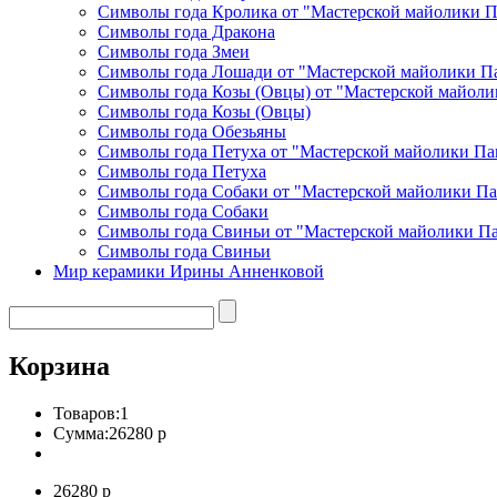
Символы года Кролика от "Мастерской майолики 
Символы года Дракона
Символы года Змеи
Символы года Лошади от "Мастерской майолики П
Символы года Козы (Овцы) от "Мастерской майоли
Символы года Козы (Овцы)
Символы года Обезьяны
Символы года Петуха от "Мастерской майолики Па
Символы года Петуха
Символы года Собаки от "Мастерской майолики П
Символы года Собаки
Символы года Свиньи от "Мастерской майолики П
Символы года Свиньи
Мир керамики Ирины Анненковой
Корзина
Товаров:
1
Сумма:
26280 р
26280 р