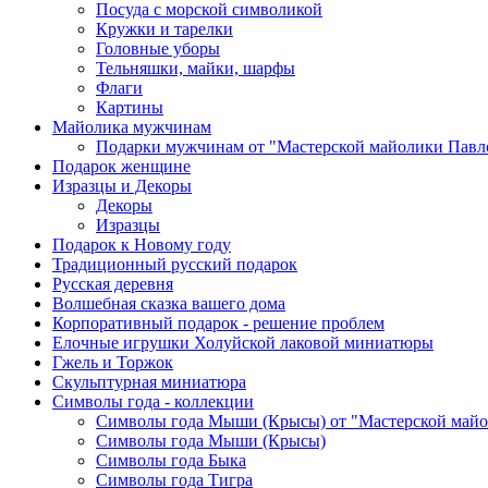
Посуда с морской символикой
Кружки и тарелки
Головные уборы
Тельняшки, майки, шарфы
Флаги
Картины
Майолика мужчинам
Подарки мужчинам от "Мастерской майолики Павл
Подарок женщине
Изразцы и Декоры
Декоры
Изразцы
Подарок к Новому году
Традиционный русский подарок
Русская деревня
Волшебная сказка вашего дома
Корпоративный подарок - решение проблем
Елочные игрушки Холуйской лаковой миниатюры
Гжель и Торжок
Скульптурная миниатюра
Символы года - коллекции
Символы года Мыши (Крысы) от "Мастерской майо
Символы года Мыши (Крысы)
Символы года Быка
Символы года Тигра