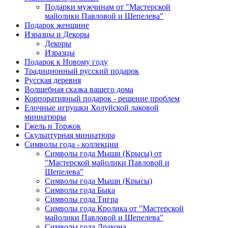
Подарки мужчинам от "Мастерской
майолики Павловой и Шепелева"
Подарок женщине
Изразцы и Декоры
Декоры
Изразцы
Подарок к Новому году
Традиционный русский подарок
Русская деревня
Волшебная сказка вашего дома
Корпоративный подарок - решение проблем
Елочные игрушки Холуйской лаковой
миниатюры
Гжель и Торжок
Скульптурная миниатюра
Символы года - коллекции
Символы года Мыши (Крысы) от
"Мастерской майолики Павловой и
Шепелева"
Символы года Мыши (Крысы)
Символы года Быка
Символы года Тигра
Символы года Кролика от "Мастерской
майолики Павловой и Шепелева"
Символы года Дракона