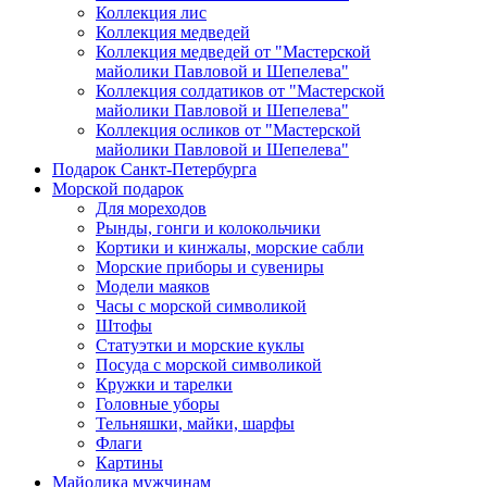
Коллекция лис
Коллекция медведей
Коллекция медведей от "Мастерской
майолики Павловой и Шепелева"
Коллекция солдатиков от "Мастерской
майолики Павловой и Шепелева"
Коллекция осликов от "Мастерской
майолики Павловой и Шепелева"
Подарок Санкт-Петербурга
Морской подарок
Для мореходов
Рынды, гонги и колокольчики
Кортики и кинжалы, морские сабли
Морские приборы и сувениры
Модели маяков
Часы с морской символикой
Штофы
Статуэтки и морские куклы
Посуда с морской символикой
Кружки и тарелки
Головные уборы
Тельняшки, майки, шарфы
Флаги
Картины
Майолика мужчинам