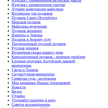
Изделия с применением авторской деколи
Изделия с применением глазури
Лучшие композиции майолики
Коллекции для подарков
Подарок Санкт-Петербурга
Морской подарок
Майолика мужчинам
Подарок женщине
Изразцы и Декоры
Подарок к Новому году
Традиционный русский подарок
Русская деревня
Волшебная сказка вашего дома
Корпоративный подарок - решение проблем
Елочные игрушки Холуйской лаковой
миниатюры
Гжель и Торжок
Скульптурная миниатюра
Символы года - коллекции
Мир керамики Ирины Анненковой
Новости
Видео
Отзывы
Уточняйте наличие и цену
Советы коллекционера