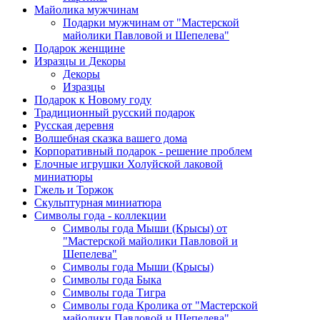
Майолика мужчинам
Подарки мужчинам от "Мастерской
майолики Павловой и Шепелева"
Подарок женщине
Изразцы и Декоры
Декоры
Изразцы
Подарок к Новому году
Традиционный русский подарок
Русская деревня
Волшебная сказка вашего дома
Корпоративный подарок - решение проблем
Елочные игрушки Холуйской лаковой
миниатюры
Гжель и Торжок
Скульптурная миниатюра
Символы года - коллекции
Символы года Мыши (Крысы) от
"Мастерской майолики Павловой и
Шепелева"
Символы года Мыши (Крысы)
Символы года Быка
Символы года Тигра
Символы года Кролика от "Мастерской
майолики Павловой и Шепелева"