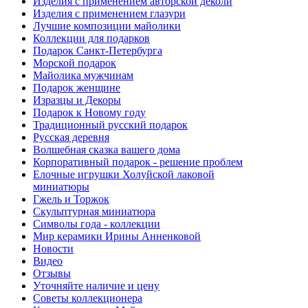
Изделия с применением авторской деколи
Изделия с применением глазури
Лучшие композиции майолики
Коллекции для подарков
Подарок Санкт-Петербурга
Морской подарок
Майолика мужчинам
Подарок женщине
Изразцы и Декоры
Подарок к Новому году
Традиционный русский подарок
Русская деревня
Волшебная сказка вашего дома
Корпоративный подарок - решение проблем
Елочные игрушки Холуйской лаковой
миниатюры
Гжель и Торжок
Скульптурная миниатюра
Символы года - коллекции
Мир керамики Ирины Анненковой
Новости
Видео
Отзывы
Уточняйте наличие и цену
Советы коллекционера