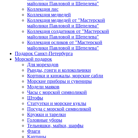
майолики Павловой и Шепелева"
Коллекция лис
Коллекция медведей
Коллекция медведей от "Мастерской
майолики Павловой и Шепелева"
Коллекция солдатиков от "Мастерской
майолики Павловой и Шепелева"
Коллекция осликов от "Мастерской
майолики Павловой и Шепелева"
Подарок Санкт-Петербурга
Морской подарок
Для мореходов
Рынды, гонги и колокольчики
Кортики и кинжалы, морские сабли
Морские приборы и сувениры
Модели маяков
Часы с морской символикой
Штофы
Статуэтки и морские куклы
Посуда с морской символикой
Кружки и тарелки
Головные уборы
Тельняшки, майки, шарфы
Флаги
Картины