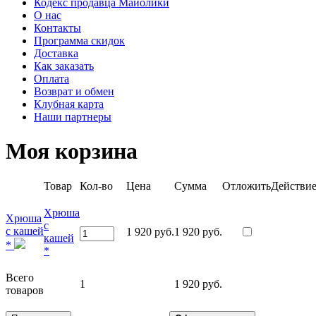
Кодекс продавца Майолики
О нас
Контакты
Программа скидок
Доставка
Как заказать
Оплата
Возврат и обмен
Клубная карта
Наши партнеры
Моя корзина
Товар
Кол-во
Цена
Сумма
Отложить
Действи
Хрюша
Хрюша
с
с кашей
1 920 руб.
1 920 руб.
кашей
*
*
Всего
1
1 920 руб.
товаров