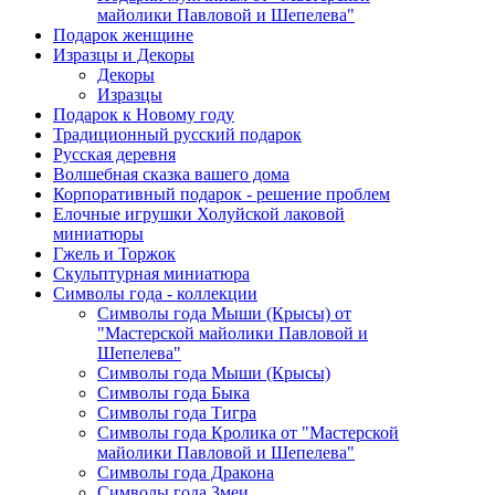
майолики Павловой и Шепелева"
Подарок женщине
Изразцы и Декоры
Декоры
Изразцы
Подарок к Новому году
Традиционный русский подарок
Русская деревня
Волшебная сказка вашего дома
Корпоративный подарок - решение проблем
Елочные игрушки Холуйской лаковой
миниатюры
Гжель и Торжок
Скульптурная миниатюра
Символы года - коллекции
Символы года Мыши (Крысы) от
"Мастерской майолики Павловой и
Шепелева"
Символы года Мыши (Крысы)
Символы года Быка
Символы года Тигра
Символы года Кролика от "Мастерской
майолики Павловой и Шепелева"
Символы года Дракона
Символы года Змеи