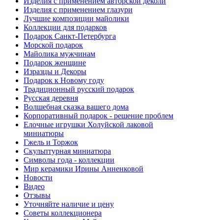
Изделия с применением авторской деколи
Изделия с применением глазури
Лучшие композиции майолики
Коллекции для подарков
Подарок Санкт-Петербурга
Морской подарок
Майолика мужчинам
Подарок женщине
Изразцы и Декоры
Подарок к Новому году
Традиционный русский подарок
Русская деревня
Волшебная сказка вашего дома
Корпоративный подарок - решение проблем
Елочные игрушки Холуйской лаковой
миниатюры
Гжель и Торжок
Скульптурная миниатюра
Символы года - коллекции
Мир керамики Ирины Анненковой
Новости
Видео
Отзывы
Уточняйте наличие и цену
Советы коллекционера