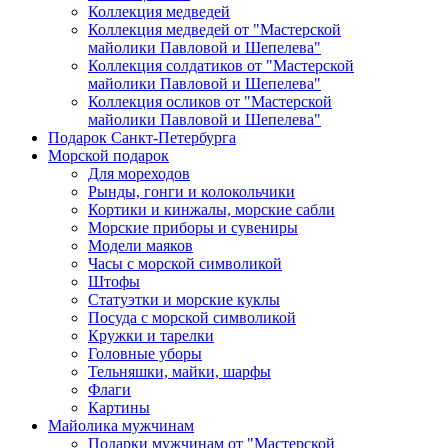
Коллекция медведей
Коллекция медведей от "Мастерской
майолики Павловой и Шепелева"
Коллекция солдатиков от "Мастерской
майолики Павловой и Шепелева"
Коллекция осликов от "Мастерской
майолики Павловой и Шепелева"
Подарок Санкт-Петербурга
Морской подарок
Для мореходов
Рынды, гонги и колокольчики
Кортики и кинжалы, морские сабли
Морские приборы и сувениры
Модели маяков
Часы с морской символикой
Штофы
Статуэтки и морские куклы
Посуда с морской символикой
Кружки и тарелки
Головные уборы
Тельняшки, майки, шарфы
Флаги
Картины
Майолика мужчинам
Подарки мужчинам от "Мастерской