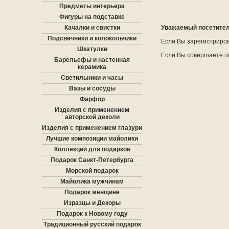
Предметы интерьера
Фигуры на подставке
Качалки и свистки
Уважаемый посетитель
Подсвечники и колокольчики
Если Вы зарегистриро
Шкатулки
Если Вы совершаете п
Барельефы и настенная
керамика
Светильники и часы
Вазы и сосуды
Фарфор
Изделия с применением
авторской деколи
Изделия с применением глазури
Лучшие композиции майолики
Коллекции для подарков
Подарок Санкт-Петербурга
Морской подарок
Майолика мужчинам
Подарок женщине
Изразцы и Декоры
Подарок к Новому году
Традиционный русский подарок