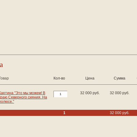
а
Товар
Кол-во
Цена
Сумма
Картина "Это мы можем! В
32 000 руб.
32 000 руб.
краю Северного сияния. На
полюсе."
1
32 000 руб.