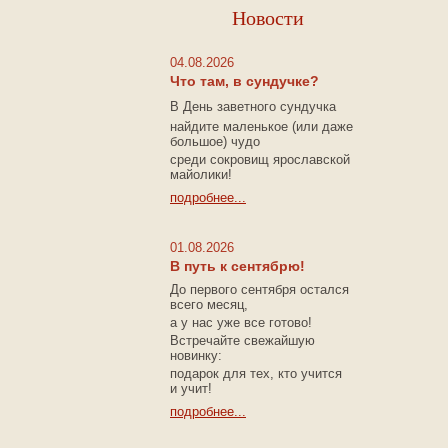
Новости
04.08.2026
Что там, в сундучке?
В
День заветного сундучка
найдите маленькое
(или
даже
большое) чудо
среди сокровищ ярославской
майолики!
подробнее...
01.08.2026
В путь к сентябрю!
До первого сентября остался
всего месяц,
а у нас уже все готово!
Встречайте свежайшую
новинку:
подарок для тех, кто учится
и учит!
подробнее...