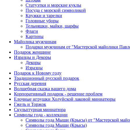
Статуэтки и морские куклы
Посуда с морской символикой
Кружки и тарелки
Головные уборы
Тельняшки, майки, шарфы
Флаги
Картины
Майолика мужчинам
Подарки мужчинам от "Мастерской майолики Павл
Подарок женщине
Изразцы и Декоры
Декоры
Изразцы
Подарок к Новому году
Традиционный русский подарок
Русская деревня
Волшебная сказка вашего дома
Корпоративный подарок - решение проблем
Елочные игрушки Холуйской лаковой миниатюры
Гжель и Торжок
Скульптурная миниатюра
Символы года - коллекции
Символы года Мыши (Крысы) от "Мастерской майо
Символы года Мыши (Крысы)