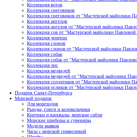
Коллекция котов
Коллекция снеговиков
Коллекция снеговиков от "Мастерской майолики П
Коллекция ангелов
Коллекция ангелов от "Мастерской майолики Павл
Коллекция сов от "Мастерской майолики Павловой
Коллекция черепах
Коллекция слонов
Коллекция слонов от "Мастерской майолики Павло
Коллекция собак
Коллекция собак от "Мастерской майолики Павлов
Коллекция лис
Коллекция медведей
Коллекция медведей от "Мастерской майолики Пав
Коллекция солдатиков от "Мастерской майолики П
Коллекция осликов от "Мастерской майолики Павл
Подарок Санкт-Петербурга
Морской подарок
Для мореходов
Рынды, гонги и колокольчики
Кортики и кинжалы, морские сабли
Морские приборы и сувениры
Модели маяков
Часы с морской символикой
Штофы