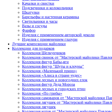
Качалки и свистки
Подсвечники и колокольчики
Шкатулки
Барельефы и настенная керамика
Светильники и часы
Вазы и сосуды
Фарфор
Изделия с применением авторской деколи
Изделия с применением глазури
Лучшие композиции майолики
Коллекции для подарков
Коллекция Щелкунчиков
Коллекция свинок от "Мастерской майолики Павло
Коллекция фигур Бабы-яги
Коллекция фигур "Шуты и клоуны"
Коллекция «Маленький принц»
Коллекция «Алиса в стране чудес»
Коллекция лесных и новогодних елок
Коллекция фигур Деда Мороза
Коллекция лесных и городских птиц
Коллекция «По грибы»
Коллекция самоваров от "Мастерской майолики Па
Коллекция лягушек от "Мастерской майолики Павл
Коллекция лягушек
Коллекция котов от "Мастерской майолики Павлов