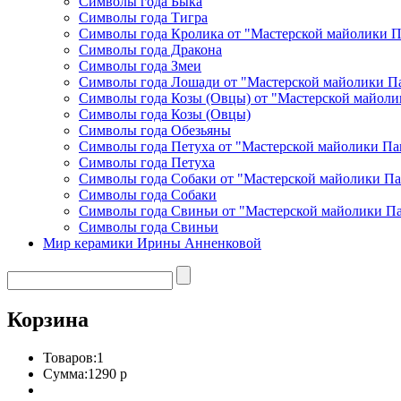
Символы года Быка
Символы года Тигра
Символы года Кролика от "Мастерской майолики 
Символы года Дракона
Символы года Змеи
Символы года Лошади от "Мастерской майолики П
Символы года Козы (Овцы) от "Мастерской майоли
Символы года Козы (Овцы)
Символы года Обезьяны
Символы года Петуха от "Мастерской майолики Па
Символы года Петуха
Символы года Собаки от "Мастерской майолики П
Символы года Собаки
Символы года Свиньи от "Мастерской майолики П
Символы года Свиньи
Мир керамики Ирины Анненковой
Корзина
Товаров:
1
Сумма:
1290 р