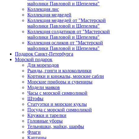
майолики Павловой и Шепелева"
Коллекция лис
Коллекция медведей
Коллекция медведей от "Мастерской
майолики Павловой и Шепелева"
Коллекция солдатиков от "Мастерской
майолики Павловой и Шепелева"
Коллекция осликов от "Мастерской
майолики Павловой и Шепелева"
Подарок Санкт-Петербурга
Морской подарок
Для мореходов
Рынды, гонги и колокольчики
Кортики и кинжалы, морские сабли
Морские приборы и сувениры
Модели маяков
Часы с морской символикой
Штофы
Статуэтки и морские куклы
Посуда с морской символикой
Кружки и тарелки
Головные уборы
Тельняшки, майки, шарфы
Флаги
Картины