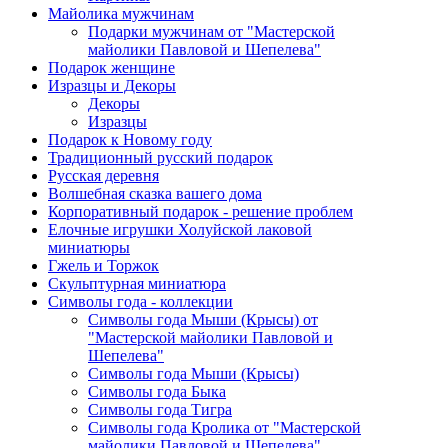
Майолика мужчинам
Подарки мужчинам от "Мастерской
майолики Павловой и Шепелева"
Подарок женщине
Изразцы и Декоры
Декоры
Изразцы
Подарок к Новому году
Традиционный русский подарок
Русская деревня
Волшебная сказка вашего дома
Корпоративный подарок - решение проблем
Елочные игрушки Холуйской лаковой
миниатюры
Гжель и Торжок
Скульптурная миниатюра
Символы года - коллекции
Символы года Мыши (Крысы) от
"Мастерской майолики Павловой и
Шепелева"
Символы года Мыши (Крысы)
Символы года Быка
Символы года Тигра
Символы года Кролика от "Мастерской
майолики Павловой и Шепелева"