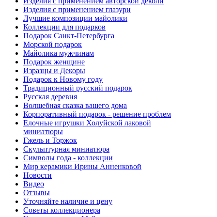
Изделия с применением авторской деколи
Изделия с применением глазури
Лучшие композиции майолики
Коллекции для подарков
Подарок Санкт-Петербурга
Морской подарок
Майолика мужчинам
Подарок женщине
Изразцы и Декоры
Подарок к Новому году
Традиционный русский подарок
Русская деревня
Волшебная сказка вашего дома
Корпоративный подарок - решение проблем
Елочные игрушки Холуйской лаковой
миниатюры
Гжель и Торжок
Скульптурная миниатюра
Символы года - коллекции
Мир керамики Ирины Анненковой
Новости
Видео
Отзывы
Уточняйте наличие и цену
Советы коллекционера