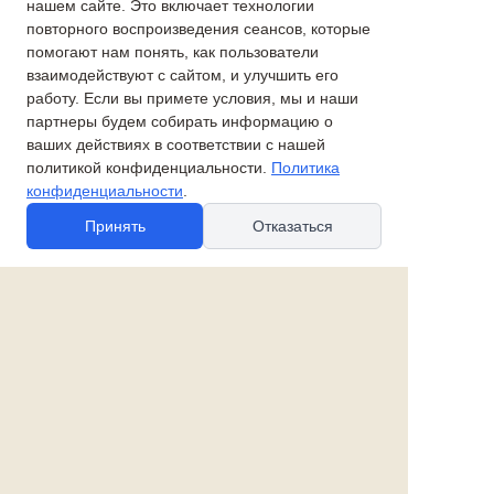
нашем сайте. Это включает технологии
Печь изразцовая
Ученик
повторного воспроизведения сеансов, которые
Коллекция "Купечество"
помогают нам понять, как пользователи
взаимодействуют с сайтом, и улучшить его
28 610 руб.
работу. Если вы примете условия, мы и наши
35 960 руб.
партнеры будем собирать информацию о
Дедушка с внуком
ваших действиях в соответствии с нашей
Лошадка-качалка белая
Коллекция "Купечество"
политикой конфиденциальности.
Политика
конфиденциальности
.
8 630 руб.
Принять
Отказаться
89 560 руб.
Новые товары:
Гингема из коллекции
Коза
Изумрудный город
1 960 руб.
20 000 руб.
Железный дровосек из
Гудвин из коллекции
коллекции Изумрудный
Изумрудный город
город