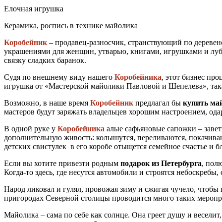
Елочная игрушка
Керамика, роспись в технике майолика
Коробейник
– продавец-разносчик, странствующий по деревен
украшениями для женщин, утварью, книгами, игрушками и лубо
связку сладких баранок.
Судя по внешнему виду нашего
Коробейника
, этот бизнес пр
игрушка от «Мастерской майолики Павловой и Шепелева», така
Возможно, в наше время
Коробейник
предлагал бы
купить ма
мастеров будут заряжать владельцев хорошим настроением, од
В одной руке у
Коробейника
алые сафьяновые сапожки – заве
дополнительную живость: колышутся, переливаются, покачиваю
детских свистулек в его коробе отыщется семейное счастье и бл
Если вы хотите привезти родным
подарок из Петербурга
, пол
Когда-то здесь, где несутся автомобили и строятся небоскреб
Народ ликовал и гулял, провожая зиму и сжигая чучело, чтобы
пригородах Северной столицы проводится много таких меропр
Майолика – сама по себе как солнце. Она греет душу и веселит