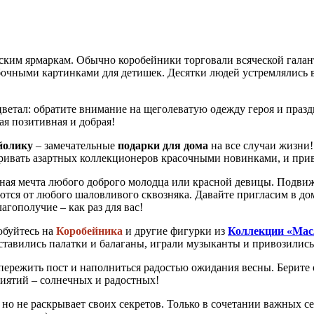
ским ярмаркам. Обычно коробейники торговали всяческой галан
чными картинками для детишек. Десятки людей устремлялись в 
оцветал: обратите внимание на щеголеватую одежду героя и праз
я позитивная и добрая!
йолику
– замечательные
подарки для дома
на все случаи жизни
аривать азартных коллекционеров красочными новинками, и прив
тная мечта любого доброго молодца или красной девицы. Подви
тся от любого шаловливого сквозняка. Давайте пригласим в до
агополучие – как раз для вас!
юбуйтесь на
Коробейника
и другие фигурки из
Коллекции «Мас
ы, ставились палатки и балаганы, играли музыканты и привозили
 пережить пост и наполниться радостью ожидания весны. Берите 
иятий – солнечных и радостных!
, но не раскрывает своих секретов. Только в сочетании важных с