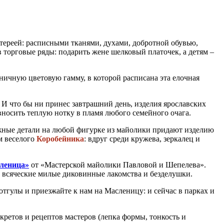
тереей: расписными тканями, духами, добротной обувью,
торговые ряды: подарить жене шелковый платочек, а детям –
дничную цветовую гамму, в которой расписана эта елочная
! И что бы ни принес завтрашний день, изделия ярославских
носить теплую нотку в пламя любого семейного очага.
жные детали на любой фигурке из майолики придают изделию
м веселого
Коробейника
: вдруг среди кружева, зеркалец и
леница»
от «Мастерской майолики Павловой и Шепелева».
сь всяческие милые диковинные лакомства и безделушки.
отгулы и приезжайте к нам на Масленицу: и сейчас в парках и
екретов и рецептов мастеров (лепка формы, тонкость и