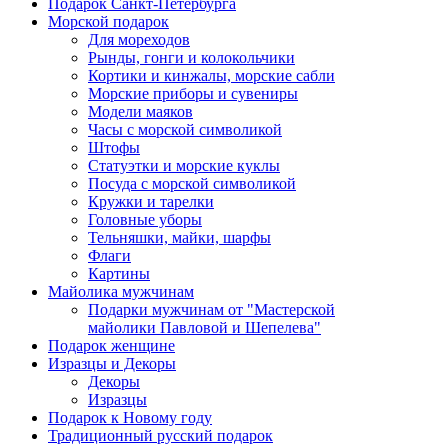
Подарок Санкт-Петербурга
Морской подарок
Для мореходов
Рынды, гонги и колокольчики
Кортики и кинжалы, морские сабли
Морские приборы и сувениры
Модели маяков
Часы с морской символикой
Штофы
Статуэтки и морские куклы
Посуда с морской символикой
Кружки и тарелки
Головные уборы
Тельняшки, майки, шарфы
Флаги
Картины
Майолика мужчинам
Подарки мужчинам от "Мастерской
майолики Павловой и Шепелева"
Подарок женщине
Изразцы и Декоры
Декоры
Изразцы
Подарок к Новому году
Традиционный русский подарок