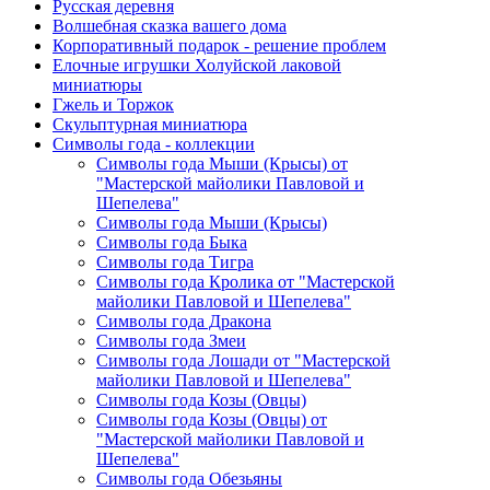
Русская деревня
Волшебная сказка вашего дома
Корпоративный подарок - решение проблем
Елочные игрушки Холуйской лаковой
миниатюры
Гжель и Торжок
Скульптурная миниатюра
Символы года - коллекции
Символы года Мыши (Крысы) от
"Мастерской майолики Павловой и
Шепелева"
Символы года Мыши (Крысы)
Символы года Быка
Символы года Тигра
Символы года Кролика от "Мастерской
майолики Павловой и Шепелева"
Символы года Дракона
Символы года Змеи
Символы года Лошади от "Мастерской
майолики Павловой и Шепелева"
Символы года Козы (Овцы)
Символы года Козы (Овцы) от
"Мастерской майолики Павловой и
Шепелева"
Символы года Обезьяны