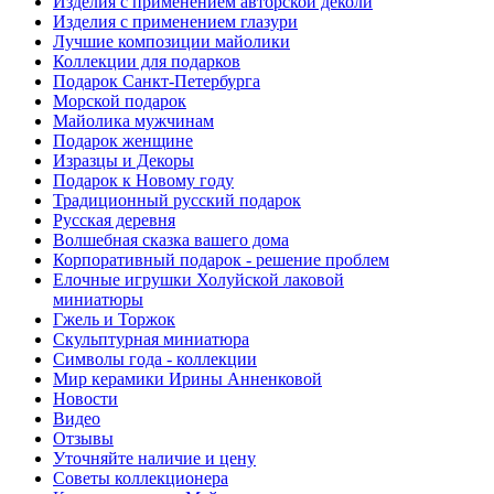
Изделия с применением авторской деколи
Изделия с применением глазури
Лучшие композиции майолики
Коллекции для подарков
Подарок Санкт-Петербурга
Морской подарок
Майолика мужчинам
Подарок женщине
Изразцы и Декоры
Подарок к Новому году
Традиционный русский подарок
Русская деревня
Волшебная сказка вашего дома
Корпоративный подарок - решение проблем
Елочные игрушки Холуйской лаковой
миниатюры
Гжель и Торжок
Скульптурная миниатюра
Символы года - коллекции
Мир керамики Ирины Анненковой
Новости
Видео
Отзывы
Уточняйте наличие и цену
Советы коллекционера