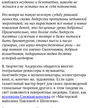
влюблялся неудачно и безответно, никогда не
женился и не оставил после себя потомства.
Несмотря на такую нелегкую судьбу ранимой
личности, сказки Андерсена пропитаны небывалой
энергетикой; на них вырастают все новые и новые
поколения детей, это бесценные уроки доброты!
Примечательно, что долгие годы Андерсен
посвятил служению в театре и даже пытался
быть драматургом, ставил пьесы и писал
сценарии, сам играл второстепенные роли – но
мир помнит его именно Сказочником, добрым
волшебником, подарившим людям десятки
историй-шедевров.
К творчеству Андерсена общаются многие:
театральные режиссеры и музыканты,
балетмейстеры и мультипликаторы, иллюстраторы
книг, и, конечно же, художники. Если один
талантливый мастер берет для своих произведений
гениальные творения другого, в этом тандеме на
свет появляются невероятные шедевры. Такие, как
коллекция Снежная королева
от «Мастерской
майолики Павловой и Шепелева».