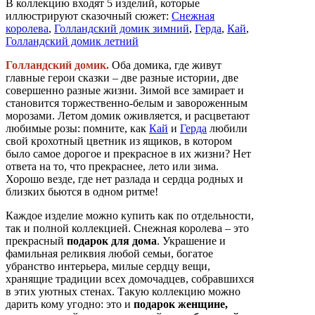
В коллекцию входят 5 изделий, которые
иллюстрируют сказочный сюжет:
Снежная
королева
,
Голландский домик зимний
,
Герда
,
Кай
,
Голландский домик летний
Голландский домик.
Оба домика, где живут
главные герои сказки – две разные истории, две
совершенно разные жизни. Зимой все замирает и
становится торжественно-белым и завороженным
морозами. Летом домик оживляется, и расцветают
любимые розы: помните, как
Кай
и
Герда
любили
свой крохотный цветник из ящиков, в котором
было самое дорогое и прекрасное в их жизни? Нет
ответа на то, что прекраснее, лето или зима.
Хорошо везде, где нет разлада и сердца родных и
близких бьются в одном ритме!
Каждое изделие можно купить как по отдельности,
так и полной коллекцией. Снежная королева – это
прекрасный
подарок для дома
. Украшение и
фамильная реликвия любой семьи, богатое
убранство интерьера, милые сердцу вещи,
хранящие традиции всех домочадцев, собравшихся
в этих уютных стенах. Такую коллекцию можно
дарить кому угодно: это и
подарок женщине,