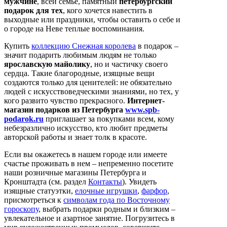
мужчине
, всей семье, памятный
петербургский
подарок для тех
, кого хочется навестить в
выходные или праздники, чтобы оставить о себе и
о городе на Неве теплые воспоминания.
Купить
коллекцию Снежная королева
в подарок –
значит подарить любимым людям не только
ярославскую майолику
, но и частичку своего
сердца. Такие благородные, изящные вещи
создаются только для ценителей: не обязательно
людей с искусствоведческими знаниями, но тех, у
кого развито чувство прекрасного.
Интернет-
магазин подарков из Петербурга
www.spb-
podarok.ru
приглашает за покупками всем, кому
небезразлично искусство, кто любит предметы
авторской работы и знает толк в красоте.
Если вы окажетесь в нашем городе или имеете
счастье проживать в нем – непременно посетите
наши розничные магазины Петербурга и
Кронштадта (см. раздел
Контакты
). Увидеть
изящные статуэтки,
елочные игрушки
,
фарфор
,
присмотреться к
символам года по Восточному
гороскопу
, выбрать подарки родным и близким –
увлекательное и азартное занятие. Погрузитесь в