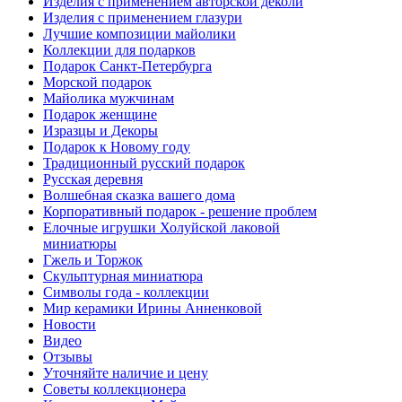
Изделия с применением авторской деколи
Изделия с применением глазури
Лучшие композиции майолики
Коллекции для подарков
Подарок Санкт-Петербурга
Морской подарок
Майолика мужчинам
Подарок женщине
Изразцы и Декоры
Подарок к Новому году
Традиционный русский подарок
Русская деревня
Волшебная сказка вашего дома
Корпоративный подарок - решение проблем
Елочные игрушки Холуйской лаковой
миниатюры
Гжель и Торжок
Скульптурная миниатюра
Символы года - коллекции
Мир керамики Ирины Анненковой
Новости
Видео
Отзывы
Уточняйте наличие и цену
Советы коллекционера