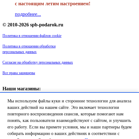
с настоящим летим настроением!
подробнее...
© 2010-2026 spb-podarok.ru
Политика в отношении файлов cookie
Политика в отношении обработки
персональных данных
Согласие на обработку персональных данных
Все права защищены
Наши магазины:
«Галерея майолики» - пр. Обуховской обороны, д. 105
Мы используем файлы куки и сторонние технологии для анализа
ДК им. Крупской, 1 этаж зал «Синий»
Магазин «Сувенир Кронштадта» - г. Кронштадт, ул. Петровская дом
ваших действий на нашем сайте. Это включает технологии
16/2
повторного воспроизведения сеансов, которые помогают нам
понять, как пользователи взаимодействуют с сайтом, и улучшить
Товар успешно добавлен в
его работу. Если вы примете условия, мы и наши партнеры будем
корзину!
собирать информацию о ваших действиях в соответствии с