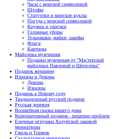
Часы с морской символикой
Штофы
Статуэтки и морские куклы
Посуда с морской символикой
Кружки и тарелки
Головные уборы
Тельняшки, майки, шарфы
Флаги
Картины
Майолика мужчинам
Подарки мужчинам от "Мастерской
майолики Павловой и Шепелева"
Подарок женщине
Изразцы и Декоры
Декоры
Изразцы
Подарок к Новому году
Традиционный русский подарок
Русская деревня
Волшебная сказка вашего дома
Корпоративный подарок - решение проблем
Елочные игрушки Холуйской лаковой
миниатюры
Гжель и Торжок
Скульптурная миниатюра