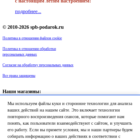
с настоящим летим настроением!
подробнее...
© 2010-2026 spb-podarok.ru
Политика в отношении файлов cookie
Политика в отношении обработки
персональных данных
Согласие на обработку персональных данных
Все права защищены
Наши магазины:
«Галерея майолики» - пр. Обуховской обороны, д. 105
Мы используем файлы куки и сторонние технологии для анализа
ДК им. Крупской, 1 этаж зал «Синий»
Магазин «Сувенир Кронштадта» - г. Кронштадт, ул. Петровская дом
ваших действий на нашем сайте. Это включает технологии
16/2
повторного воспроизведения сеансов, которые помогают нам
понять, как пользователи взаимодействуют с сайтом, и улучшить
Товар успешно добавлен в
его работу. Если вы примете условия, мы и наши партнеры будем
корзину!
собирать информацию о ваших действиях в соответствии с