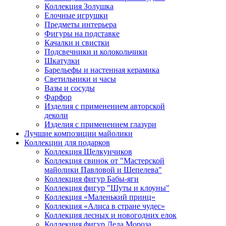
Коллекция Золушка
Елочные игрушки
Предметы интерьера
Фигуры на подставке
Качалки и свистки
Подсвечники и колокольчики
Шкатулки
Барельефы и настенная керамика
Светильники и часы
Вазы и сосуды
Фарфор
Изделия с применением авторской
деколи
Изделия с применением глазури
Лучшие композиции майолики
Коллекции для подарков
Коллекция Щелкунчиков
Коллекция свинок от "Мастерской
майолики Павловой и Шепелева"
Коллекция фигур Бабы-яги
Коллекция фигур "Шуты и клоуны"
Коллекция «Маленький принц»
Коллекция «Алиса в стране чудес»
Коллекция лесных и новогодних елок
Коллекция фигур Деда Мороза