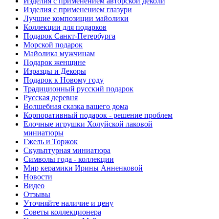
Изделия с применением авторской деколи
Изделия с применением глазури
Лучшие композиции майолики
Коллекции для подарков
Подарок Санкт-Петербурга
Морской подарок
Майолика мужчинам
Подарок женщине
Изразцы и Декоры
Подарок к Новому году
Традиционный русский подарок
Русская деревня
Волшебная сказка вашего дома
Корпоративный подарок - решение проблем
Елочные игрушки Холуйской лаковой
миниатюры
Гжель и Торжок
Скульптурная миниатюра
Символы года - коллекции
Мир керамики Ирины Анненковой
Новости
Видео
Отзывы
Уточняйте наличие и цену
Советы коллекционера