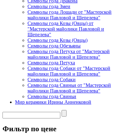
Символы года Дракона
Символы года Змеи
Символы года Лошади от "Мастерской
майолики Павловой и Шепелева"
Символы года Козы (Овцы) от
"Мастерской майолики Павловой и
Шепелева"
Символы года Козы (Овцы)
Символы года Обезьяны
Символы года Петуха от "Мастерской
майолики Павловой и Шепелева"
Символы года Петуха
Символы года Собаки от "Мастерской
майолики Павловой и Шепелева"
Символы года Собаки
Символы года Свиньи от "Мастерской
майолики Павловой и Шепелева"
Символы года Свиньи
Мир керамики Ирины Анненковой
Фильтр по цене