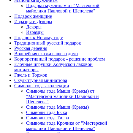
Майолика мужчинам
Подарки мужчинам от "Мастерской
майолики Павловой и Шепелева"
Подарок женщине
Изразцы и Декоры
Декоры
Изразцы
Подарок к Новому году
Традиционный русский подарок
Русская деревня
Волшебная сказка вашего дома
Корпоративный подарок - решение проблем
Елочные игрушки Холуйской лаковой
миниатюры
Гжель и Торжок
Скульптурная миниатюра
Символы года - коллекции
Символы года Мыши (Крысы) от
"Мастерской майолики Павловой и
Шепелева"
Символы года Мыши (Крысы)
Символы года Быка
Символы года Тигра
Символы года Кролика от "Мастерской
майолики Павловой и Шепелева"