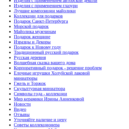
Изделия с применением авторской деколи
Изделия с применением глазури
Лучшие композиции майолики
Коллекции для подарков
Подарок Санкт-Петербурга
Морской подарок
Майолика мужчинам
Подарок женщине
Изразцы и Декоры
Подарок к Новому году
Традиционный русский подарок
Русская деревня
Волшебная сказка вашего дома
Корпоративный подарок - решение проблем
Елочные игрушки Холуйской лаковой
миниатюры
Гжель и Торжок
Скульптурная миниатюра
Символы года - коллекции
Мир керамики Ирины Анненковой
Новости
Видео
Отзывы
Уточняйте наличие и цену
Советы коллекционера