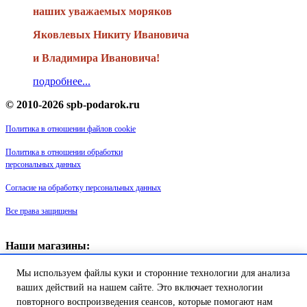
наших уважаемых моряков
Яковлевых Никиту Ивановича
и Владимира Ивановича!
подробнее...
© 2010-2026 spb-podarok.ru
Политика в отношении файлов cookie
Политика в отношении обработки
персональных данных
Согласие на обработку персональных данных
Все права защищены
Наши магазины:
«Галерея майолики» - пр. Обуховской обороны, д. 105
Мы используем файлы куки и сторонние технологии для анализа
ДК им. Крупской, 1 этаж зал «Синий»
Магазин «Сувенир Кронштадта» - г. Кронштадт, ул. Петровская дом
ваших действий на нашем сайте. Это включает технологии
16/2
повторного воспроизведения сеансов, которые помогают нам