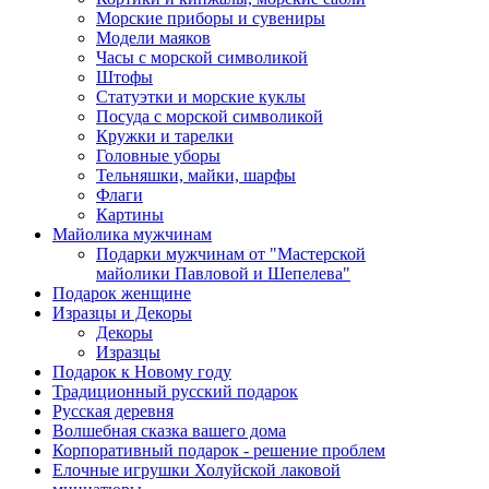
Морские приборы и сувениры
Модели маяков
Часы с морской символикой
Штофы
Статуэтки и морские куклы
Посуда с морской символикой
Кружки и тарелки
Головные уборы
Тельняшки, майки, шарфы
Флаги
Картины
Майолика мужчинам
Подарки мужчинам от "Мастерской
майолики Павловой и Шепелева"
Подарок женщине
Изразцы и Декоры
Декоры
Изразцы
Подарок к Новому году
Традиционный русский подарок
Русская деревня
Волшебная сказка вашего дома
Корпоративный подарок - решение проблем
Елочные игрушки Холуйской лаковой