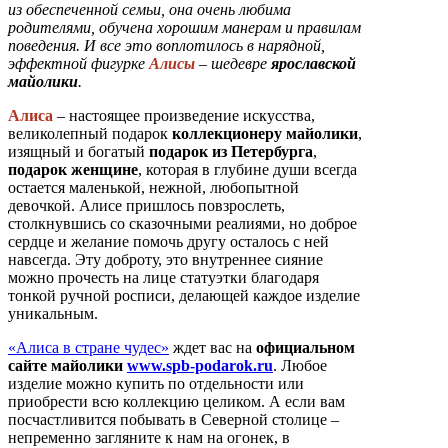
из обеспеченной семьи, она очень любима
родителями, обучена хорошим манерам и правилам
поведения. И все это воплотилось в нарядной,
эффектной фигурке
Алисы
– шедевре
ярославской
майолики
.
Алиса
– настоящее произведение искусства,
великолепный подарок
коллекционеру майолики
,
изящный и богатый
подарок из Петербурга
,
подарок женщине
, которая в глубине души всегда
остается маленькой, нежной, любопытной
девочкой. Алисе пришлось повзрослеть,
столкнувшись со сказочными реалиями, но доброе
сердце и желание помочь другу осталось с ней
навсегда. Эту доброту, это внутреннее сияние
можно прочесть на лице статуэтки благодаря
тонкой ручной росписи, делающей каждое изделие
уникальным.
«Алиса в стране чудес»
ждет вас на
официальном
сайте майолики
www.spb-podarok.ru
. Любое
изделие можно купить по отдельности или
приобрести всю коллекцию целиком. А если вам
посчастливится побывать в Северной столице –
непременно загляните к нам на огонек, в