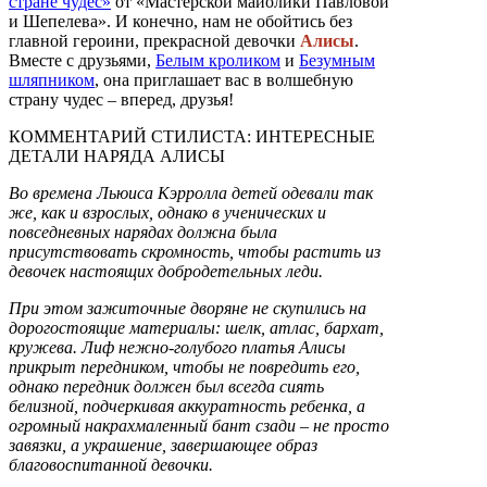
стране чудес»
от «Мастерской майолики Павловой
и Шепелева». И конечно, нам не обойтись без
главной героини, прекрасной девочки
Алисы
.
Вместе с друзьями,
Белым кроликом
и
Безумным
шляпником
, она приглашает вас в волшебную
страну чудес – вперед, друзья!
КОММЕНТАРИЙ СТИЛИСТА: ИНТЕРЕСНЫЕ
ДЕТАЛИ НАРЯДА АЛИСЫ
Во времена Льюиса Кэрролла детей одевали так
же, как и взрослых, однако в ученических и
повседневных нарядах должна была
присутствовать скромность, чтобы растить из
девочек настоящих добродетельных леди.
При этом зажиточные дворяне не скупились на
дорогостоящие материалы: шелк, атлас, бархат,
кружева. Лиф нежно-голубого платья Алисы
прикрыт передником, чтобы не повредить его,
однако передник должен был всегда сиять
белизной, подчеркивая аккуратность ребенка, а
огромный накрахмаленный бант сзади – не просто
завязки, а украшение, завершающее образ
благовоспитанной девочки.