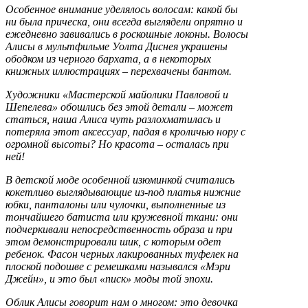
Особенное внимание уделялось волосам: какой бы
ни была прическа, они всегда выглядели опрятно и
ежедневно завивались в роскошные локоны. Волосы
Алисы в мультфильме Уолта Диснея украшены
ободком из черного бархата, а в некоторых
книжных иллюстрациях – перехвачены бантом.
Художники «Мастерской майолики Павловой и
Шепелева» обошлись без этой детали – может
статься, наша Алиса чуть разлохматилась и
потеряла этот аксессуар, падая в кроличью нору с
огромной высоты? Но красота – осталась при
ней!
В детской моде особенной изюминкой считались
кокетливо выглядывающие из-под платья нижние
юбки, панталоны или чулочки, выполненные из
тончайшего батиста или кружевной ткани: они
подчеркивали непосредственность образа и при
этом демонстрировали шик, с которым одет
ребенок. Фасон черных лакированных туфелек на
плоской подошве с ремешками назывался «Мэри
Джейн», и это был «писк» моды той эпохи.
Облик Алисы говорит нам о многом: это девочка