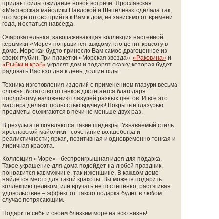
придает силы ожидание новой встречи. Ярославская
«Мастерская майолики Павловой и Шепелева» сделала так,
что море готово прийти к Вам в дом, не зависимо от времени
года, и остаться навсегда.
Очаровательная, завораживающая коллекция настенной
керамики «Море» понравится каждому, кто ценит красоту в
доме. Море как будто принесло Вам самое драгоценное из
своих глубин. Три плакетки «Морская звезда»,
«Раковина»
и
«Рыбки и краб»
украсят дом и подарят сказку, которая будет
радовать Вас изо дня в день, долгие годы.
Техника изготовления изделий с применением глазури весьма
сложна: богатство оттенков достигается благодаря
послойному наложению глазурей разных цветов. И все это
мастера делают полностью вручную! Покрытые глазурью
предметы обжигаются в печи не меньше двух раз.
В результате появляются такие шедевры. Узнаваемый стиль
ярославской майолики - сочетание волшебства и
реалистичности; яркая, позитивная и одновременно тонкая и
лиричная красота.
Коллекция «Море» - беспроигрышная идея для подарка.
Такое украшение для дома подойдет на любой праздник,
понравится как мужчине, так и женщине. В каждом доме
найдется место для такой красоты. Вы можете подарить
коллекцию целиком, или вручать ее постепенно, растягивая
удовольствие – эффект от такого подарка будет в любом
случае потрясающим.
Подарите себе и своим близким море на всю жизнь!