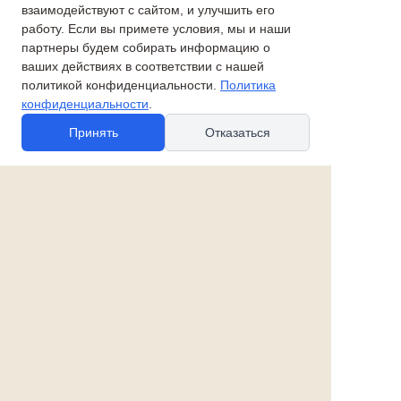
взаимодействуют с сайтом, и улучшить его
28 610 руб.
работу. Если вы примете условия, мы и наши
35 960 руб.
партнеры будем собирать информацию о
Дедушка с внуком
ваших действиях в соответствии с нашей
Лошадка-качалка белая
Коллекция "Купечество"
политикой конфиденциальности.
Политика
конфиденциальности
.
8 630 руб.
Принять
Отказаться
89 560 руб.
Новые товары:
Бабочка большая
Часы с сойками
настенная
15 930 руб.
3 400 руб.
Коллекция елочных
Ель малая с золотыми
игрушек Грибы
шарами со звездой
1 210 руб.
7 640 руб.
Чеснок большой из