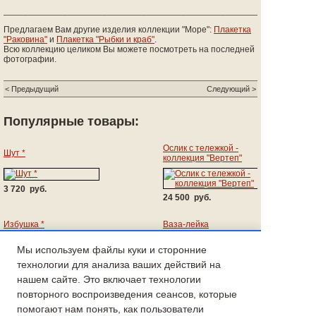
_______________________________________________________________
Предлагаем Вам другие изделия коллекции "Море":
Плакетка
"Раковина"
и
Плакетка "Рыбки и краб"
.
Всю коллекцию целиком Вы можете посмотреть на последней
фотографии.
< Предыдущий
Следующий >
Популярные товары:
Ослик с тележкой -
Шут *
коллекция "Вертеп"
3 720 руб.
24 500 руб.
Избушка *
Ваза-лейка
Мы используем файлы куки и сторонние
1 790 руб.
17 160 руб.
технологии для анализа ваших действий на
нашем сайте. Это включает технологии
Печь изразцовая
Ученик
Коллекция "Купечество"
повторного воспроизведения сеансов, которые
помогают нам понять, как пользователи