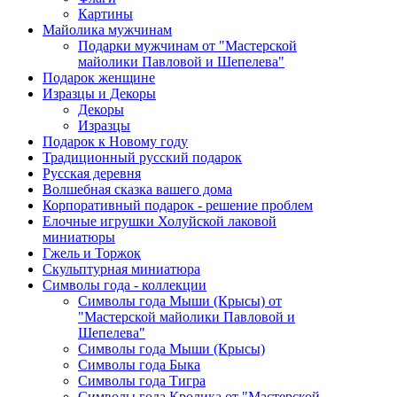
Картины
Майолика мужчинам
Подарки мужчинам от "Мастерской
майолики Павловой и Шепелева"
Подарок женщине
Изразцы и Декоры
Декоры
Изразцы
Подарок к Новому году
Традиционный русский подарок
Русская деревня
Волшебная сказка вашего дома
Корпоративный подарок - решение проблем
Елочные игрушки Холуйской лаковой
миниатюры
Гжель и Торжок
Скульптурная миниатюра
Символы года - коллекции
Символы года Мыши (Крысы) от
"Мастерской майолики Павловой и
Шепелева"
Символы года Мыши (Крысы)
Символы года Быка
Символы года Тигра
Символы года Кролика от "Мастерской