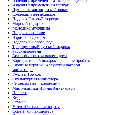
Изделия с применением авторской деколи
Изделия с применением глазури
Лучшие композиции майолики
Коллекции для подарков
Подарок Санкт-Петербурга
Морской подарок
Майолика мужчинам
Подарок женщине
Изразцы и Декоры
Подарок к Новому году
Традиционный русский подарок
Русская деревня
Волшебная сказка вашего дома
Корпоративный подарок - решение проблем
Елочные игрушки Холуйской лаковой
миниатюры
Гжель и Торжок
Скульптурная миниатюра
Символы года - коллекции
Мир керамики Ирины Анненковой
Новости
Видео
Отзывы
Уточняйте наличие и цену
Советы коллекционера