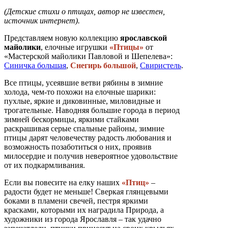
(Детские стихи о птицах, автор не известен,
источник интернет).
Представляем новую коллекцию
ярославской
майолики
, елочные игрушки
«Птицы»
от
«Мастерской майолики Павловой и Шепелева»:
Синичка большая
,
Снегирь большой
,
Свиристель
.
Все птицы, усеявшие ветви рябины в зимние
холода, чем-то похожи на елочные шарики:
пухлые, яркие и диковинные, миловидные и
трогательные. Наводняя большие города в период
зимней бескормицы, яркими стайками
раскрашивая серые спальные районы, зимние
птицы дарят человечеству радость любования и
возможность позаботиться о них, проявив
милосердие и получив невероятное удовольствие
от их подкармливания.
Если вы повесите на елку наших
«Птиц»
–
радости будет не меньше! Сверкая глянцевыми
боками в пламени свечей, пестря яркими
красками, которыми их наградила Природа, а
художники из города Ярославля – так удачно