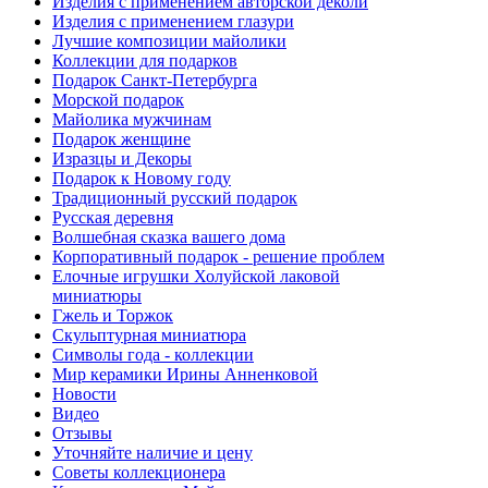
Изделия с применением авторской деколи
Изделия с применением глазури
Лучшие композиции майолики
Коллекции для подарков
Подарок Санкт-Петербурга
Морской подарок
Майолика мужчинам
Подарок женщине
Изразцы и Декоры
Подарок к Новому году
Традиционный русский подарок
Русская деревня
Волшебная сказка вашего дома
Корпоративный подарок - решение проблем
Елочные игрушки Холуйской лаковой
миниатюры
Гжель и Торжок
Скульптурная миниатюра
Символы года - коллекции
Мир керамики Ирины Анненковой
Новости
Видео
Отзывы
Уточняйте наличие и цену
Советы коллекционера