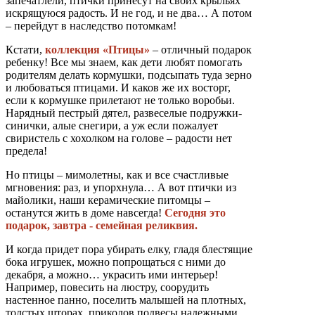
запечатлели, птички принесут на своих крыльях
искрящуюся радость. И не год, и не два… А потом
– перейдут в наследство потомкам!
Кстати,
коллекция «Птицы»
– отличный подарок
ребенку! Все мы знаем, как дети любят помогать
родителям делать кормушки, подсыпать туда зерно
и любоваться птицами. И каков же их восторг,
если к кормушке прилетают не только воробьи.
Нарядный пестрый дятел, развеселые подружки-
синички, алые снегири, а уж если пожалует
свиристель с хохолком на голове – радости нет
предела!
Но птицы – мимолетны, как и все счастливые
мгновения: раз, и упорхнула… А вот птички из
майолики, наши керамические питомцы –
останутся жить в доме навсегда!
Сегодня это
подарок, завтра - семейная реликвия.
И когда придет пора убирать елку, гладя блестящие
бока игрушек, можно попрощаться с ними до
декабря, а можно… украсить ими интерьер!
Например, повесить на люстру, соорудить
настенное панно, поселить малышей на плотных,
толстых шторах, приколов подвесы надежными