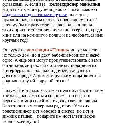
булавками. А если вы –
коллекционер майолики
и других изделий ручной работы – вам поможет
Подставка под елочные игрушки
: нарядная,
праздничная, оформленная в новогоднем стиле!
Почему бы не разместить свою коллекцию на
таких приспособлениях, поставив в сервант, среди
книг или на каминную полку, и не любоваться ими
круглый год!
Фигурки из
коллекции «Птицы»
могут украсить
не только дом, но и дачу, рабочий кабинет и даже
офис! А еще они могут пропутешествовать с вами
сотни километров, став отличным
подарком из
Петербурга
для родных и друзей, живущих в
другом городе. А может и
русским подарком
для
родных и друзей в другой стране!
Подумайте только: как замечательно жить в теплом
климате, наслаждаться солнцем – но все, кто
переехал в мир своей мечты, скучают по нашим
бесхитростным северным радостям. У таких
родственников нет морозов и снегов, но нет и
зимних пташек – подарите им ностальгическое
тепло своей души!