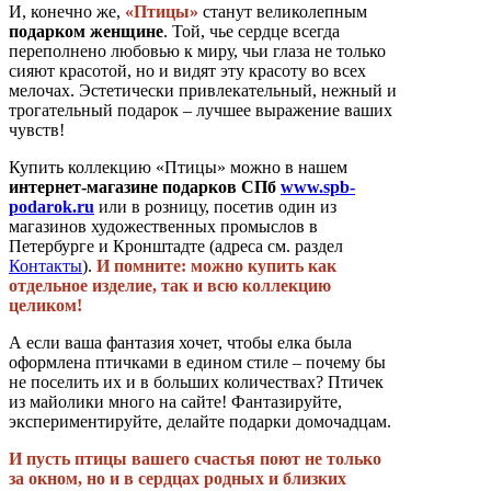
И, конечно же,
«Птицы»
станут великолепным
подарком женщине
. Той, чье сердце всегда
переполнено любовью к миру, чьи глаза не только
сияют красотой, но и видят эту красоту во всех
мелочах. Эстетически привлекательный, нежный и
трогательный подарок – лучшее выражение ваших
чувств!
Купить коллекцию «Птицы» можно в нашем
интернет-магазине подарков СПб
www.spb-
podarok.ru
или в розницу, посетив один из
магазинов художественных промыслов в
Петербурге и Кронштадте (адреса см. раздел
Контакты
).
И помните: можно купить как
отдельное изделие, так и всю коллекцию
целиком!
А если ваша фантазия хочет, чтобы елка была
оформлена птичками в едином стиле – почему бы
не поселить их и в больших количествах? Птичек
из майолики много на сайте! Фантазируйте,
экспериментируйте, делайте подарки домочадцам.
И пусть птицы вашего счастья поют не только
за окном, но и в сердцах родных и близких