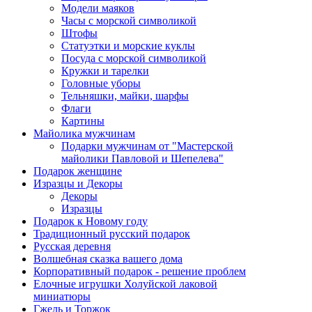
Модели маяков
Часы с морской символикой
Штофы
Статуэтки и морские куклы
Посуда с морской символикой
Кружки и тарелки
Головные уборы
Тельняшки, майки, шарфы
Флаги
Картины
Майолика мужчинам
Подарки мужчинам от "Мастерской
майолики Павловой и Шепелева"
Подарок женщине
Изразцы и Декоры
Декоры
Изразцы
Подарок к Новому году
Традиционный русский подарок
Русская деревня
Волшебная сказка вашего дома
Корпоративный подарок - решение проблем
Елочные игрушки Холуйской лаковой
миниатюры
Гжель и Торжок