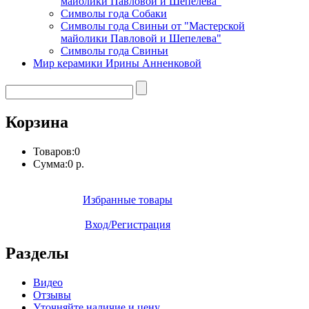
майолики Павловой и Шепелева"
Символы года Собаки
Символы года Свиньи от "Мастерской
майолики Павловой и Шепелева"
Символы года Свиньи
Мир керамики Ирины Анненковой
Корзина
Товаров:
0
Сумма:
0 р.
Избранные товары
Вход/Регистрация
Разделы
Видео
Отзывы
Уточняйте наличие и цену