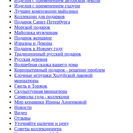
Изделия с применением авторской деколи
Изделия с применением глазури
Лучшие композиции майолики
Коллекции для подарков
Подарок Санкт-Петербурга
Морской подарок
Майолика мужчинам
Подарок женщине
Изразцы и Декоры
Подарок к Новому году
Традиционный русский подарок
Русская деревня
Волшебная сказка вашего дома
Корпоративный подарок - решение проблем
Елочные игрушки Холуйской лаковой
миниатюры
Гжель и Торжок
Скульптурная миниатюра
Символы года - коллекции
Мир керамики Ирины Анненковой
Новости
Видео
Отзывы
Уточняйте наличие и цену
Советы коллекционера