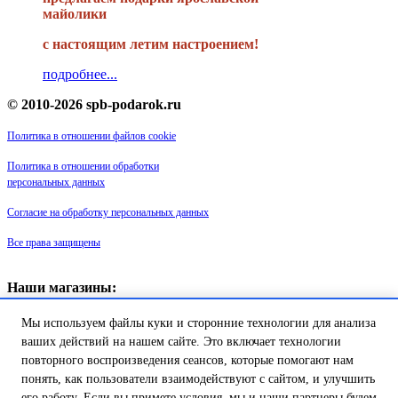
майолики
с настоящим летим настроением!
подробнее...
© 2010-2026 spb-podarok.ru
Политика в отношении файлов cookie
Политика в отношении обработки
персональных данных
Согласие на обработку персональных данных
Все права защищены
Наши магазины:
«Галерея майолики» - пр. Обуховской обороны, д. 105
Мы используем файлы куки и сторонние технологии для анализа
ДК им. Крупской, 1 этаж зал «Синий»
Магазин «Сувенир Кронштадта» - г. Кронштадт, ул. Петровская дом
ваших действий на нашем сайте. Это включает технологии
16/2
повторного воспроизведения сеансов, которые помогают нам
понять, как пользователи взаимодействуют с сайтом, и улучшить
Товар успешно добавлен в
его работу. Если вы примете условия, мы и наши партнеры будем