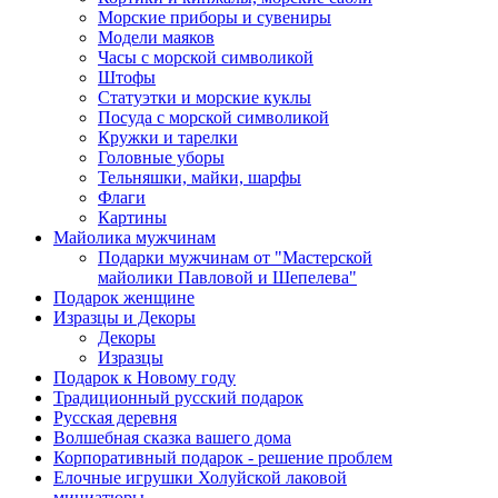
Морские приборы и сувениры
Модели маяков
Часы с морской символикой
Штофы
Статуэтки и морские куклы
Посуда с морской символикой
Кружки и тарелки
Головные уборы
Тельняшки, майки, шарфы
Флаги
Картины
Майолика мужчинам
Подарки мужчинам от "Мастерской
майолики Павловой и Шепелева"
Подарок женщине
Изразцы и Декоры
Декоры
Изразцы
Подарок к Новому году
Традиционный русский подарок
Русская деревня
Волшебная сказка вашего дома
Корпоративный подарок - решение проблем
Елочные игрушки Холуйской лаковой
миниатюры