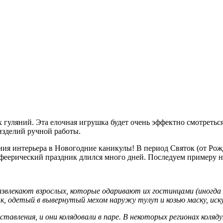
х гуляний. Эта елочная игрушка будет очень эффектно смотретьс
изделий ручной работы.
ия интерьера в Новогодние каникулы! В период Святок (от Рожд
и феерический праздник длился много дней. Последуем примеру 
влекают взрослых, которые одаривают их гостинцами (иногда ме
к, одетый в вывернутый мехом наружу тулуп и козью маску, ис
ставления, и они колядовали в паре. В некоторых регионах кол