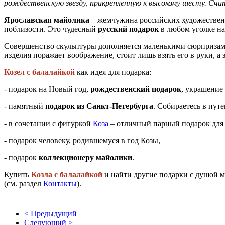
рождественскую звезду, прикрепленную к высокому шесту. Счит
Ярославская майолика
– жемчужина российских художественн
поблизости. Это чудесный
русский подарок
в любом уголке на
Совершенство скульптуры дополняется маленькими сюрпризами
изделия поражает воображение, стоит лишь взять его в руки, 
Козел с балалайкой
как идея для подарка:
- подарок на Новый год,
рождественский подарок
, украшение 
- памятный
подарок из Санкт-Петербурга
. Собираетесь в пу
- в сочетании с фигуркой
Коза
– отличный парный подарок для 
- подарок человеку, родившемуся в год Козы,
- подарок
коллекционеру майолики
.
Купить
Козла с балалайкой
и найти другие подарки с душой 
(см. раздел
Контакты
).
< Предыдущий
Следующий >