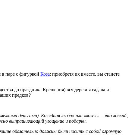
я в паре с фигуркой
Коза
: приобретя их вместе, вы станете
ества до праздника Крещения) вся деревня гадала и
наших предков?
лкими деньгами). Колядная «коза» или «козел» – это ловкий,
кусно выпрашивающий угощение и подарки.
ядующие обязательно должны были носить с собой огромную