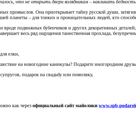
алось, что не открыть двери колядникам – накликать бедность и
ых промыслов. Она приоткрывает тайну русской души, затягивая
шей планеты – для тонких и проницательных людей, кто способ
 вроде подвижных бубенчиков и других декоративных деталей, 
а завершает весь ряд ощущения таинственная прохлада, безупре
для елки,
тешествие на новогодние каникулы? Подарите иногородним друзь
супругов, подарок на свадьбу или помолвку,
можно как через
официальный сайт майолики
www.spb-podarok