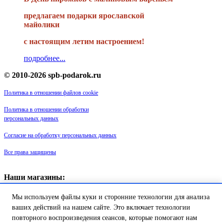
предлагаем подарки ярославской
майолики
с настоящим летим настроением!
подробнее...
© 2010-2026 spb-podarok.ru
Политика в отношении файлов cookie
Политика в отношении обработки
персональных данных
Согласие на обработку персональных данных
Все права защищены
Наши магазины:
«Галерея майолики» - пр. Обуховской обороны, д. 105
Мы используем файлы куки и сторонние технологии для анализа
ДК им. Крупской, 1 этаж зал «Синий»
Магазин «Сувенир Кронштадта» - г. Кронштадт, ул. Петровская дом
ваших действий на нашем сайте. Это включает технологии
16/2
повторного воспроизведения сеансов, которые помогают нам