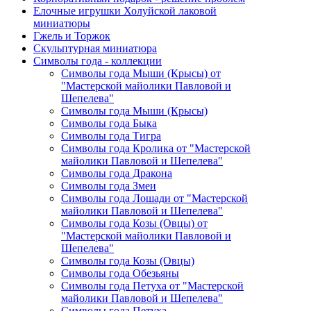
Елочные игрушки Холуйской лаковой
миниатюры
Гжель и Торжок
Скульптурная миниатюра
Символы года - коллекции
Символы года Мыши (Крысы) от
"Мастерской майолики Павловой и
Шепелева"
Символы года Мыши (Крысы)
Символы года Быка
Символы года Тигра
Символы года Кролика от "Мастерской
майолики Павловой и Шепелева"
Символы года Дракона
Символы года Змеи
Символы года Лошади от "Мастерской
майолики Павловой и Шепелева"
Символы года Козы (Овцы) от
"Мастерской майолики Павловой и
Шепелева"
Символы года Козы (Овцы)
Символы года Обезьяны
Символы года Петуха от "Мастерской
майолики Павловой и Шепелева"
Символы года Петуха