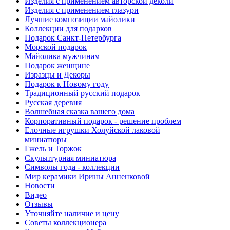
Изделия с применением авторской деколи
Изделия с применением глазури
Лучшие композиции майолики
Коллекции для подарков
Подарок Санкт-Петербурга
Морской подарок
Майолика мужчинам
Подарок женщине
Изразцы и Декоры
Подарок к Новому году
Традиционный русский подарок
Русская деревня
Волшебная сказка вашего дома
Корпоративный подарок - решение проблем
Елочные игрушки Холуйской лаковой
миниатюры
Гжель и Торжок
Скульптурная миниатюра
Символы года - коллекции
Мир керамики Ирины Анненковой
Новости
Видео
Отзывы
Уточняйте наличие и цену
Советы коллекционера