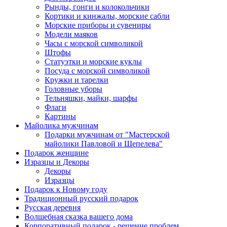
Рынды, гонги и колокольчики
Кортики и кинжалы, морские сабли
Морские приборы и сувениры
Модели маяков
Часы с морской символикой
Штофы
Статуэтки и морские куклы
Посуда с морской символикой
Кружки и тарелки
Головные уборы
Тельняшки, майки, шарфы
Флаги
Картины
Майолика мужчинам
Подарки мужчинам от "Мастерской
майолики Павловой и Шепелева"
Подарок женщине
Изразцы и Декоры
Декоры
Изразцы
Подарок к Новому году
Традиционный русский подарок
Русская деревня
Волшебная сказка вашего дома
Корпоративный подарок - решение проблем