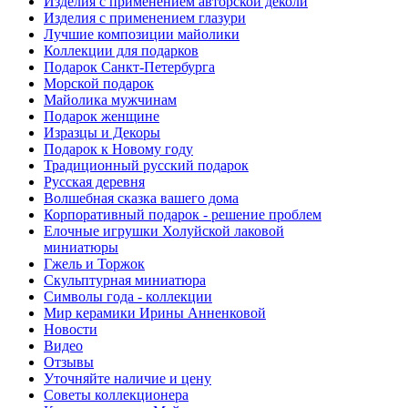
Изделия с применением авторской деколи
Изделия с применением глазури
Лучшие композиции майолики
Коллекции для подарков
Подарок Санкт-Петербурга
Морской подарок
Майолика мужчинам
Подарок женщине
Изразцы и Декоры
Подарок к Новому году
Традиционный русский подарок
Русская деревня
Волшебная сказка вашего дома
Корпоративный подарок - решение проблем
Елочные игрушки Холуйской лаковой
миниатюры
Гжель и Торжок
Скульптурная миниатюра
Символы года - коллекции
Мир керамики Ирины Анненковой
Новости
Видео
Отзывы
Уточняйте наличие и цену
Советы коллекционера