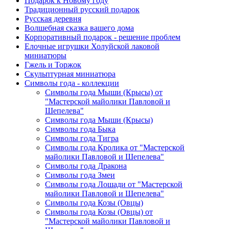
Подарок к Новому году
Традиционный русский подарок
Русская деревня
Волшебная сказка вашего дома
Корпоративный подарок - решение проблем
Елочные игрушки Холуйской лаковой
миниатюры
Гжель и Торжок
Скульптурная миниатюра
Символы года - коллекции
Символы года Мыши (Крысы) от
"Мастерской майолики Павловой и
Шепелева"
Символы года Мыши (Крысы)
Символы года Быка
Символы года Тигра
Символы года Кролика от "Мастерской
майолики Павловой и Шепелева"
Символы года Дракона
Символы года Змеи
Символы года Лошади от "Мастерской
майолики Павловой и Шепелева"
Символы года Козы (Овцы)
Символы года Козы (Овцы) от
"Мастерской майолики Павловой и