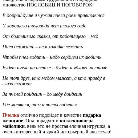
множество ПОСЛОВИЦ И ПОГОВОРОК:
В доброй душе и чужая пчела роем прививается
У хорошего пчеловода нет плохого года
От болтливого сказки, от работящего – мед
Пчел держать – не в холодке лежать
Чтобы пчел водить – надо сердцем их любить
Будет пчела на цветке – будет и яблоко на столе
Не тот друг, кто медом мажет, а кто правду в
глаза скажет
За пчелой пойдешь – до меду дойдешь
Где молятся, там и пчелы водятся.
Пчелка
отлично подойдет в качестве
подарка
женщине
. Она порадует и
коллекционера
майолики
, ведь это не простая елочная игрушка, а
очень интересный и яркий интерьерный аксессуар!