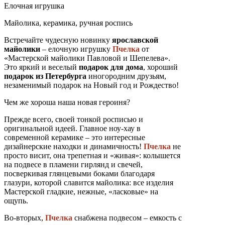
Елочная игрушка
Майолика, керамика, ручная роспись
Встречайте чудесную новинку
ярославской
майолики
– елочную игрушку
Пчелка
от
«Мастерской майолики Павловой и Шепелева».
Это яркий и веселый
подарок для дома
, хороший
подарок из Петербурга
иногородним друзьям,
незаменимый подарок на Новый год и Рождество!
Чем же хороша наша новая героиня?
Прежде всего, своей тонкой росписью и
оригинальной идеей. Главное ноу-хау в
современной керамике – это интересные
дизайнерские находки и динамичность!
Пчелка
не
просто висит, она трепетная и «живая»: колышется
на подвесе в пламени гирлянд и свечей,
посверкивая глянцевыми боками благодаря
глазури, которой славится майолика: все изделия
Мастерской гладкие, нежные, «ласковые» на
ощупь.
Во-вторых,
Пчелка
снабжена подвесом – емкость с