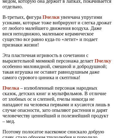
медом, которую она держит в лапках, покачивается
отдельно.
В-третьих, фигура
Пчелки
увенчана упругими
усиками, которые тоже вибрируют и слегка дрожат
от любого малейшего движения воздуха. Даже
вися неподвижно, маленькое керамическое
существо все равно куда-то «летит» и подает
признаки жизни!
Эта пластичная игривость в сочетании с
выразительной мимикой персонажа делает
Пчелку
особенно миловидной, смешной и добродушной;
такая игрушка не оставит равнодушным даже
самого сурового циника и скептика!
Пчелка
– излюбленный персонаж народных
сказок, детских книг и мультфильмов. В отличие
от злобных ос и слепней, пчелы никогда не
нападают на человека первыми и кусаются лишь в
случае опасности, зато опыляют растения и дарят
человечеству ценнейший и полезнейший продукт
– мед.
Поэтому полосатое насекомое снискало добрую
славу, стало образом трудолюбия и породило