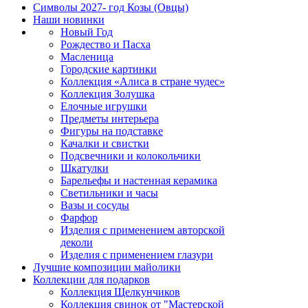
Символы 2027- год Козы (Овцы)
Наши новинки
Новый Год
Рождество и Пасха
Масленица
Городские картинки
Коллекция «Алиса в стране чудес»
Коллекция Золушка
Елочные игрушки
Предметы интерьера
Фигуры на подставке
Качалки и свистки
Подсвечники и колокольчики
Шкатулки
Барельефы и настенная керамика
Светильники и часы
Вазы и сосуды
Фарфор
Изделия с применением авторской
деколи
Изделия с применением глазури
Лучшие композиции майолики
Коллекции для подарков
Коллекция Щелкунчиков
Коллекция свинок от "Мастерской