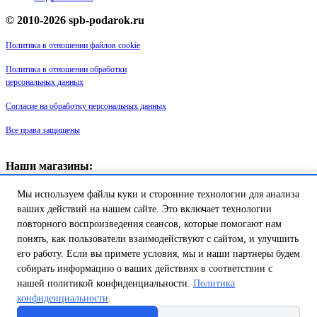
© 2010-2026 spb-podarok.ru
Политика в отношении файлов cookie
Политика в отношении обработки
персональных данных
Согласие на обработку персональных данных
Все права защищены
Наши магазины:
«Галерея майолики» - пр. Обуховской обороны, д. 105
Мы используем файлы куки и сторонние технологии для анализа
ДК им. Крупской, 1 этаж зал «Синий»
Магазин «Сувенир Кронштадта» - г. Кронштадт, ул. Петровская дом
ваших действий на нашем сайте. Это включает технологии
16/2
повторного воспроизведения сеансов, которые помогают нам
понять, как пользователи взаимодействуют с сайтом, и улучшить
Товар успешно добавлен в
его работу. Если вы примете условия, мы и наши партнеры будем
корзину!
собирать информацию о ваших действиях в соответствии с
нашей политикой конфиденциальности.
Политика
конфиденциальности
.
Продолжить покупки
Перейти в корзину