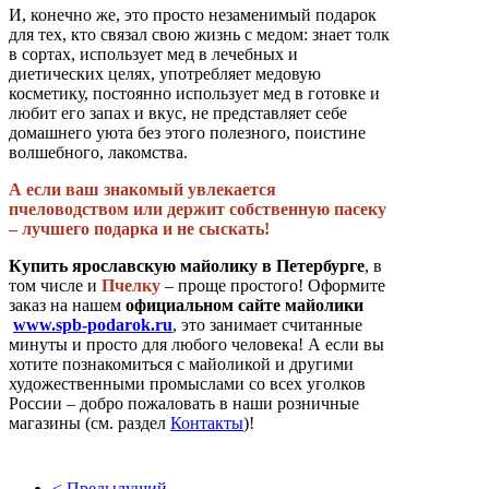
И, конечно же, это просто незаменимый подарок
для тех, кто связал свою жизнь с медом: знает толк
в сортах, использует мед в лечебных и
диетических целях, употребляет медовую
косметику, постоянно использует мед в готовке и
любит его запах и вкус, не представляет себе
домашнего уюта без этого полезного, поистине
волшебного, лакомства.
А если ваш знакомый увлекается
пчеловодством или держит собственную пасеку
– лучшего подарка и не сыскать!
Купить ярославскую майолику в Петербурге
, в
том числе и
Пчелку
– проще простого! Оформите
заказ на нашем
официальном сайте майолики
www.spb-podarok.ru
, это занимает считанные
минуты и просто для любого человека! А если вы
хотите познакомиться с майоликой и другими
художественными промыслами со всех уголков
России – добро пожаловать в наши розничные
магазины (см. раздел
Контакты
)!
< Предыдущий