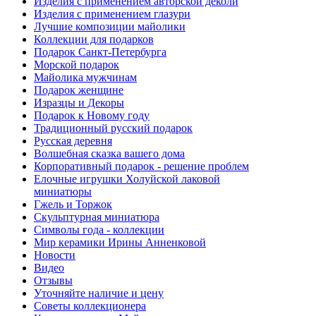
Изделия с применением авторской деколи
Изделия с применением глазури
Лучшие композиции майолики
Коллекции для подарков
Подарок Санкт-Петербурга
Морской подарок
Майолика мужчинам
Подарок женщине
Изразцы и Декоры
Подарок к Новому году
Традиционный русский подарок
Русская деревня
Волшебная сказка вашего дома
Корпоративный подарок - решение проблем
Елочные игрушки Холуйской лаковой
миниатюры
Гжель и Торжок
Скульптурная миниатюра
Символы года - коллекции
Мир керамики Ирины Анненковой
Новости
Видео
Отзывы
Уточняйте наличие и цену
Советы коллекционера