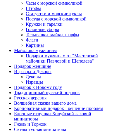
Часы с морской символикой
Штофы
Статуэтки и морские куклы
Посуда с морской символикой
Кружки и тарелки
Головные уборы
Тельняшки, майки, шарфы
Флаги
Картины
Майолика мужчинам
Подарки мужчинам от "Мастерской
майолики Павловой и Шепелева"
Подарок женщине
Изразцы и Декоры
Декоры
Изразцы
Подарок к Новому году
Традиционный русский подарок
Русская деревня
Волшебная сказка вашего дома
Корпоративный подарок - решение проблем
Елочные игрушки Холуйской лаковой
миниатюры
Гжель и Торжок
Скульптурная миниатюра