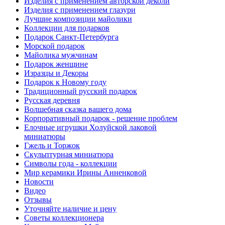
Изделия с применением авторской деколи
Изделия с применением глазури
Лучшие композиции майолики
Коллекции для подарков
Подарок Санкт-Петербурга
Морской подарок
Майолика мужчинам
Подарок женщине
Изразцы и Декоры
Подарок к Новому году
Традиционный русский подарок
Русская деревня
Волшебная сказка вашего дома
Корпоративный подарок - решение проблем
Елочные игрушки Холуйской лаковой
миниатюры
Гжель и Торжок
Скульптурная миниатюра
Символы года - коллекции
Мир керамики Ирины Анненковой
Новости
Видео
Отзывы
Уточняйте наличие и цену
Советы коллекционера