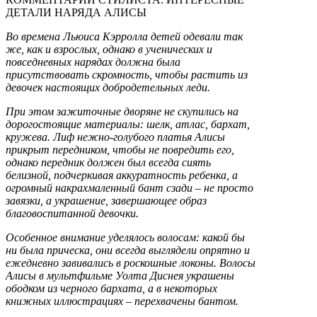
ДЕТАЛИ НАРЯДА АЛИСЫ
Во времена Льюиса Кэрролла детей одевали так
же, как и взрослых, однако в ученических и
повседневных нарядах должна была
присутствовать скромность, чтобы растить из
девочек настоящих добродетельных леди.
При этом зажиточные дворяне не скупились на
дорогостоящие материалы: шелк, атлас, бархат,
кружева. Лиф нежно-голубого платья Алисы
прикрыт передником, чтобы не повредить его,
однако передник должен был всегда сиять
белизной, подчеркивая аккуратность ребенка, а
огромный накрахмаленный бант сзади – не просто
завязки, а украшение, завершающее образ
благовоспитанной девочки.
Особенное внимание уделялось волосам: какой бы
ни была прическа, они всегда выглядели опрятно и
ежедневно завивались в роскошные локоны. Волосы
Алисы в мультфильме Уолта Диснея украшены
ободком из черного бархата, а в некоторых
книжных иллюстрациях – перехвачены бантом.