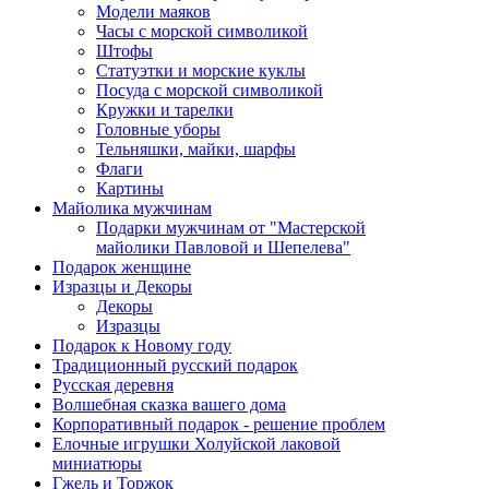
Модели маяков
Часы с морской символикой
Штофы
Статуэтки и морские куклы
Посуда с морской символикой
Кружки и тарелки
Головные уборы
Тельняшки, майки, шарфы
Флаги
Картины
Майолика мужчинам
Подарки мужчинам от "Мастерской
майолики Павловой и Шепелева"
Подарок женщине
Изразцы и Декоры
Декоры
Изразцы
Подарок к Новому году
Традиционный русский подарок
Русская деревня
Волшебная сказка вашего дома
Корпоративный подарок - решение проблем
Елочные игрушки Холуйской лаковой
миниатюры
Гжель и Торжок