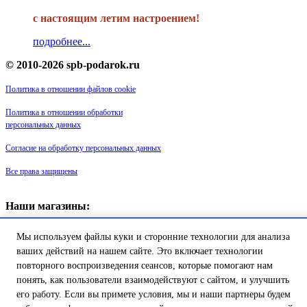
с настоящим летим настроением!
подробнее...
© 2010-2026 spb-podarok.ru
Политика в отношении файлов cookie
Политика в отношении обработки
персональных данных
Согласие на обработку персональных данных
Все права защищены
Наши магазины:
«Галерея майолики» - пр. Обуховской обороны, д. 105
ДК им. Крупской, 1 этаж зал «Синий»
Мы используем файлы куки и сторонние технологии для анализа
Магазин «Сувенир Кронштадта» - г. Кронштадт, ул. Петровская дом
ваших действий на нашем сайте. Это включает технологии
16/2
повторного воспроизведения сеансов, которые помогают нам
понять, как пользователи взаимодействуют с сайтом, и улучшить
его работу. Если вы примете условия, мы и наши партнеры будем