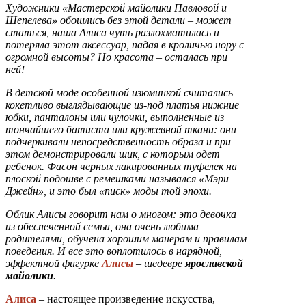
Художники «Мастерской майолики Павловой и
Шепелева» обошлись без этой детали – может
статься, наша Алиса чуть разлохматилась и
потеряла этот аксессуар, падая в кроличью нору с
огромной высоты? Но красота – осталась при
ней!
В детской моде особенной изюминкой считались
кокетливо выглядывающие из-под платья нижние
юбки, панталоны или чулочки, выполненные из
тончайшего батиста или кружевной ткани: они
подчеркивали непосредственность образа и при
этом демонстрировали шик, с которым одет
ребенок. Фасон черных лакированных туфелек на
плоской подошве с ремешками назывался «Мэри
Джейн», и это был «писк» моды той эпохи.
Облик Алисы говорит нам о многом: это девочка
из обеспеченной семьи, она очень любима
родителями, обучена хорошим манерам и правилам
поведения. И все это воплотилось в нарядной,
эффектной фигурке
Алисы
– шедевре
ярославской
майолики
.
Алиса
– настоящее произведение искусства,