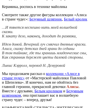
Керамика, роспись в технике майолика
Смотрите также другие фигуры коллекции «Алиса
в стране чудес»:
Безумный шляпник
,
Белый кролик
…И тянется неспешно нить моей волшебной
сказки.
К закату дело, наконец, доходит до развязки,
Идем домой. Вечерний луч смягчил дневные краски.
Алиса, сказку детских дней храни до седины
В том тайнике, где ты хранишь младенческие сны,
Как странник бережет цветы далекой стороны.
Льюис Кэрролл, перевод Н. Демуровой
Мы продолжаем рассказ о
коллекции «Алисе в
стране чудес»
от «Мастерской майолики Павловой
и Шепелева». И конечно, нам не обойтись без
главной героини, прекрасной девочки
Алисы
.
Вместе с друзьями,
Белым кроликом
и
Безумным
шляпником
, она приглашает вас в волшебную
страну чудес – вперед, друзья!
КОММЕНТАРИЙ СТИЛИСТА: ИНТЕРЕСНЫЕ