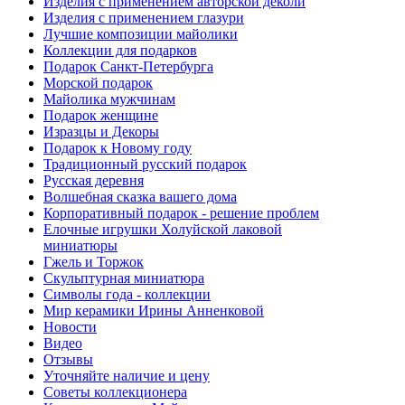
Изделия с применением авторской деколи
Изделия с применением глазури
Лучшие композиции майолики
Коллекции для подарков
Подарок Санкт-Петербурга
Морской подарок
Майолика мужчинам
Подарок женщине
Изразцы и Декоры
Подарок к Новому году
Традиционный русский подарок
Русская деревня
Волшебная сказка вашего дома
Корпоративный подарок - решение проблем
Елочные игрушки Холуйской лаковой
миниатюры
Гжель и Торжок
Скульптурная миниатюра
Символы года - коллекции
Мир керамики Ирины Анненковой
Новости
Видео
Отзывы
Уточняйте наличие и цену
Советы коллекционера