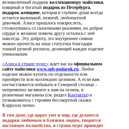
великолепный подарок
коллекционеру майолики
,
изящный и богатый
подарок из Петербурга
,
подарок женщине
, которая в глубине души всегда
остается маленькой, нежной, любопытной
девочкой. Алисе пришлось повзрослеть,
столкнувшись со сказочными реалиями, но доброе
сердце и желание помочь другу осталось с ней
навсегда. Эту доброту, это внутреннее сияние
можно прочесть на лице статуэтки благодаря
тонкой ручной росписи, делающей каждое изделие
уникальным.
«Алиса в стране чудес»
ждет вас на
официальном
сайте майолики
www.spb-podarok.ru
. Любое
изделие можно купить по отдельности или
приобрести всю коллекцию целиком. А если вам
посчастливится побывать в Северной столице –
непременно загляните к нам на огонек, в
розничные магазины (см. раздел
Контакты
) и
познакомьтесь с героями бессмертной сказки
Кэрролла лично.
В том доме, где царят уют и мир, где делаются
подарки любимым и близким людям, творится
настоящее волшебство, и страна чудес приходит