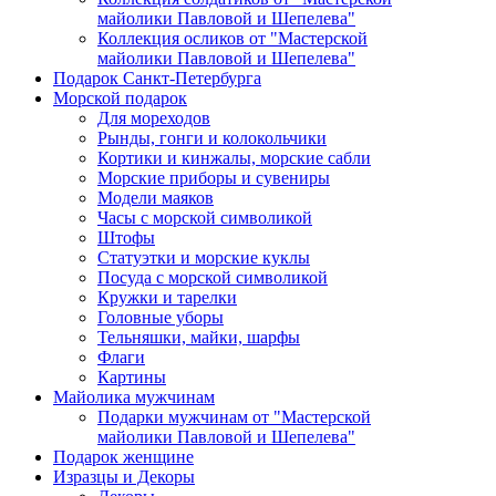
майолики Павловой и Шепелева"
Коллекция осликов от "Мастерской
майолики Павловой и Шепелева"
Подарок Санкт-Петербурга
Морской подарок
Для мореходов
Рынды, гонги и колокольчики
Кортики и кинжалы, морские сабли
Морские приборы и сувениры
Модели маяков
Часы с морской символикой
Штофы
Статуэтки и морские куклы
Посуда с морской символикой
Кружки и тарелки
Головные уборы
Тельняшки, майки, шарфы
Флаги
Картины
Майолика мужчинам
Подарки мужчинам от "Мастерской
майолики Павловой и Шепелева"
Подарок женщине
Изразцы и Декоры