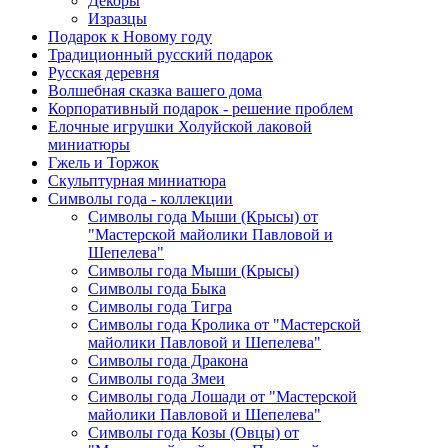
Декоры
Изразцы
Подарок к Новому году
Традиционный русский подарок
Русская деревня
Волшебная сказка вашего дома
Корпоративный подарок - решение проблем
Елочные игрушки Холуйской лаковой
миниатюры
Гжель и Торжок
Скульптурная миниатюра
Символы года - коллекции
Символы года Мыши (Крысы) от
"Мастерской майолики Павловой и
Шепелева"
Символы года Мыши (Крысы)
Символы года Быка
Символы года Тигра
Символы года Кролика от "Мастерской
майолики Павловой и Шепелева"
Символы года Дракона
Символы года Змеи
Символы года Лошади от "Мастерской
майолики Павловой и Шепелева"
Символы года Козы (Овцы) от