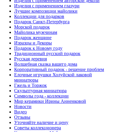
Изделия с применением авторской деколи
Изделия с применением глазури
Лучшие композиции майолики
Коллекции для подарков
Подарок Санкт-Петербурга
Морской подарок
Майолика мужчинам
Подарок женщине
Изразцы и Декоры
Подарок к Новому году
Традиционный русский подарок
Русская деревня
Волшебная сказка вашего дома
Корпоративный подарок - решение проблем
Елочные игрушки Холуйской лаковой
миниатюры
Гжель и Торжок
Скульптурная миниатюра
Символы года - коллекции
Мир керамики Ирины Анненковой
Новости
Видео
Отзывы
Уточняйте наличие и цену
Советы коллекционера