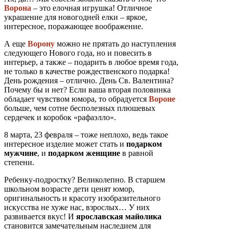
Ворона
– это елочная игрушка! Отличное
украшение для новогодней елки – яркое,
интересное, поражающее воображение.
А еще
Ворону
можно не прятать до наступления
следующего Нового года, но и повесить в
интерьер, а также – подарить в любое время года,
не только в качестве рождественского подарка!
День рождения – отлично. День Св. Валентина?
Почему бы и нет? Если ваша вторая половинка
обладает чувством юмора, то обрадуется
Вороне
больше, чем сотне бесполезных плюшевых
сердечек и коробок «рафаэлло».
8 марта, 23 февраля – тоже неплохо, ведь такое
интересное изделие может стать и
подарком
мужчине
, и
подарком женщине
в равной
степени.
Ребенку-подростку? Великолепно. В старшем
школьном возрасте дети ценят юмор,
оригинальность и красоту изобразительного
искусства не хуже нас, взрослых… У них
развивается вкус! И
ярославская майолика
становится замечательным наследием для