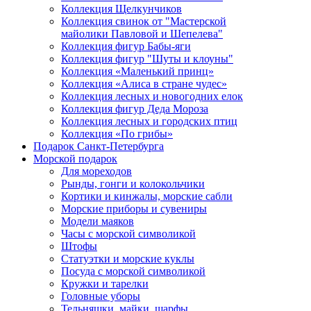
Коллекция Щелкунчиков
Коллекция свинок от "Мастерской
майолики Павловой и Шепелева"
Коллекция фигур Бабы-яги
Коллекция фигур "Шуты и клоуны"
Коллекция «Маленький принц»
Коллекция «Алиса в стране чудес»
Коллекция лесных и новогодних елок
Коллекция фигур Деда Мороза
Коллекция лесных и городских птиц
Коллекция «По грибы»
Подарок Санкт-Петербурга
Морской подарок
Для мореходов
Рынды, гонги и колокольчики
Кортики и кинжалы, морские сабли
Морские приборы и сувениры
Модели маяков
Часы с морской символикой
Штофы
Статуэтки и морские куклы
Посуда с морской символикой
Кружки и тарелки
Головные уборы
Тельняшки, майки, шарфы