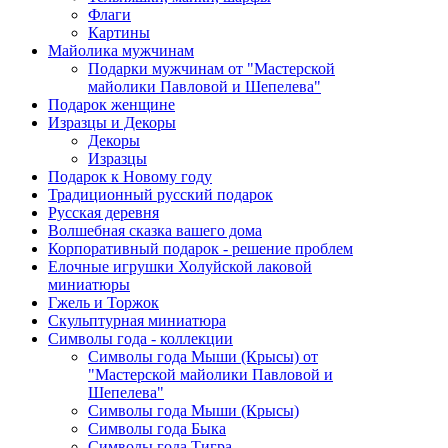
Флаги
Картины
Майолика мужчинам
Подарки мужчинам от "Мастерской
майолики Павловой и Шепелева"
Подарок женщине
Изразцы и Декоры
Декоры
Изразцы
Подарок к Новому году
Традиционный русский подарок
Русская деревня
Волшебная сказка вашего дома
Корпоративный подарок - решение проблем
Елочные игрушки Холуйской лаковой
миниатюры
Гжель и Торжок
Скульптурная миниатюра
Символы года - коллекции
Символы года Мыши (Крысы) от
"Мастерской майолики Павловой и
Шепелева"
Символы года Мыши (Крысы)
Символы года Быка
Символы года Тигра