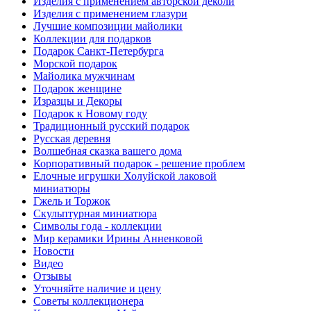
Изделия с применением авторской деколи
Изделия с применением глазури
Лучшие композиции майолики
Коллекции для подарков
Подарок Санкт-Петербурга
Морской подарок
Майолика мужчинам
Подарок женщине
Изразцы и Декоры
Подарок к Новому году
Традиционный русский подарок
Русская деревня
Волшебная сказка вашего дома
Корпоративный подарок - решение проблем
Елочные игрушки Холуйской лаковой
миниатюры
Гжель и Торжок
Скульптурная миниатюра
Символы года - коллекции
Мир керамики Ирины Анненковой
Новости
Видео
Отзывы
Уточняйте наличие и цену
Советы коллекционера