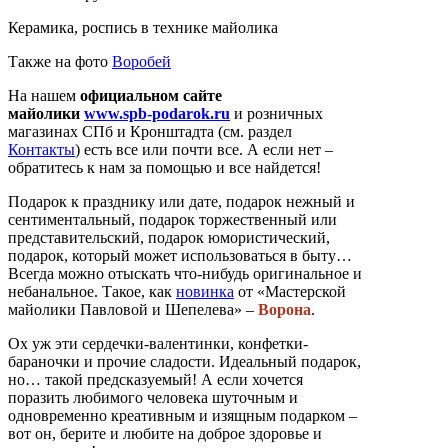
Керамика, роспись в технике майолика
Также на фото
Воробей
На нашем
официальном сайте
майолики
www.spb-podarok.ru
и розничных
магазинах СПб и Кронштадта (см. раздел
Контакты
) есть все или почти все. А если нет –
обратитесь к нам за помощью и все найдется!
Подарок к празднику или дате, подарок нежный и
сентиментальный, подарок торжественный или
представительский, подарок юмористический,
подарок, который может использоваться в быту…
Всегда можно отыскать что-нибудь оригинальное и
небанальное. Такое, как
новинка
от «Мастерской
майолики Павловой и Шепелева» –
Ворона
.
Ох уж эти сердечки-валентинки, конфетки-
бараночки и прочие сладости. Идеальный подарок,
но… такой предсказуемый! А если хочется
поразить любимого человека шуточным и
одновременно креативным и изящным подарком –
вот он, берите и любите на доброе здоровье и