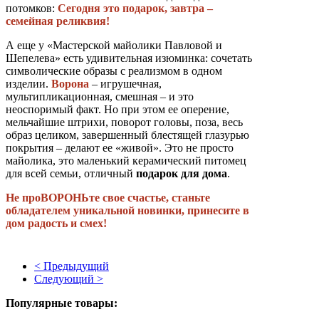
потомков:
Сегодня это подарок, завтра –
семейная реликвия!
А еще у «Мастерской майолики Павловой и
Шепелева» есть удивительная изюминка: сочетать
символические образы с реализмом в одном
изделии.
Ворона
– игрушечная,
мультипликационная, смешная – и это
неоспоримый факт. Но при этом ее оперение,
мельчайшие штрихи, поворот головы, поза, весь
образ целиком, завершенный блестящей глазурью
покрытия – делают ее «живой». Это не просто
майолика, это маленький керамический питомец
для всей семьи, отличный
подарок для дома
.
Не проВОРОНЬте свое счастье, станьте
обладателем уникальной новинки, принесите в
дом радость и смех!
< Предыдущий
Следующий >
Популярные товары: