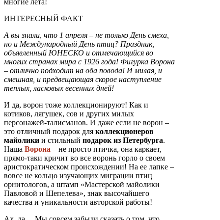
многие лета!
ИНТЕРЕСНЫЙ ФАКТ
А вы знали, что 1 апреля – не только День смеха,
но и Международный День птиц? Праздник,
объявленный ЮНЕСКО и отмечающийся во
многих странах мира с 1926 года! Фигурка Ворона
– отлично подходит на оба повода! И милая, и
смешная, и предвещающая скорое наступление
теплых, ласковых весенних дней!
И да, ворон тоже коллекционируют! Как и
котиков, лягушек, сов и других милых
персонажей-талисманов. И даже если не ворон –
это отличный подарок для
коллекционеров
майолики
и стильный
подарок из Петербурга
.
Наша
Ворона
– не просто птичка, она каркает,
прямо-таки кричит во все воронь горло о своем
аристократическом происхождении! На ее лапке –
вовсе не кольцо изучающих миграции птиц
орнитологов, а штамп «Мастерской майолики
Павловой и Шепелева», знак высочайшего
качества и уникальности авторской работы!
Ах, да… Мы совсем забыли сказать о том, что