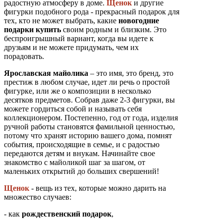
радостную атмосферу в доме.
Щенок
и другие
фигурки подобного рода - прекрасный подарок для
тех, кто не может выбрать, какие
новогодние
подарки купить
своим родным и близким. Это
беспроигрышный вариант, когда вы идете к
друзьям и не можете придумать, чем их
порадовать.
Ярославская майолика
– это имя, это бренд, это
престиж в любом случае, идет ли речь о простой
фигурке, или же о композиции в несколько
десятков предметов. Собрав даже 2-3 фигурки, вы
можете гордиться собой и называть себя
коллекционером. Постепенно, год от года, изделия
ручной работы становятся фамильной ценностью,
потому что хранят историю вашего дома, помнят
события, происходящие в семье, и с радостью
передаются детям и внукам. Начинайте свое
знакомство с майоликой шаг за шагом, от
маленьких открытий до больших свершений!
Щенок
- вещь из тех, которые можно дарить на
множество случаев:
- как
рождественский подарок
,