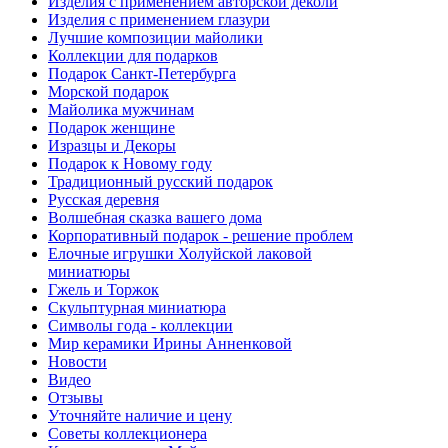
Изделия с применением авторской деколи
Изделия с применением глазури
Лучшие композиции майолики
Коллекции для подарков
Подарок Санкт-Петербурга
Морской подарок
Майолика мужчинам
Подарок женщине
Изразцы и Декоры
Подарок к Новому году
Традиционный русский подарок
Русская деревня
Волшебная сказка вашего дома
Корпоративный подарок - решение проблем
Елочные игрушки Холуйской лаковой
миниатюры
Гжель и Торжок
Скульптурная миниатюра
Символы года - коллекции
Мир керамики Ирины Анненковой
Новости
Видео
Отзывы
Уточняйте наличие и цену
Советы коллекционера