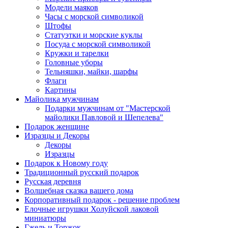
Модели маяков
Часы с морской символикой
Штофы
Статуэтки и морские куклы
Посуда с морской символикой
Кружки и тарелки
Головные уборы
Тельняшки, майки, шарфы
Флаги
Картины
Майолика мужчинам
Подарки мужчинам от "Мастерской
майолики Павловой и Шепелева"
Подарок женщине
Изразцы и Декоры
Декоры
Изразцы
Подарок к Новому году
Традиционный русский подарок
Русская деревня
Волшебная сказка вашего дома
Корпоративный подарок - решение проблем
Елочные игрушки Холуйской лаковой
миниатюры
Гжель и Торжок