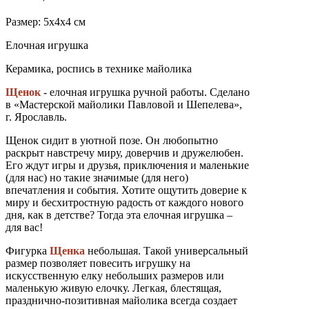
Размер: 5х4х4 см
Елочная игрушка
Керамика, роспись в технике майолика
Щенок
- елочная игрушка ручной работы. Сделано
в «Мастерской майолики Павловой и Шепелева»,
г. Ярославль.
Щенок сидит в уютной позе. Он любопытно
раскрыт навстречу миру, доверчив и дружелюбен.
Его ждут игры и друзья, приключения и маленькие
(для нас) но такие значимые (для него)
впечатления и события. Хотите ощутить доверие к
миру и бесхитростную радость от каждого нового
дня, как в детстве? Тогда эта елочная игрушка –
для вас!
Фигурка
Щенка
небольшая. Такой универсальный
размер позволяет повесить игрушку на
искусственную елку небольших размеров или
маленькую живую елочку. Легкая, блестящая,
празднично-позитивная майолика всегда создает