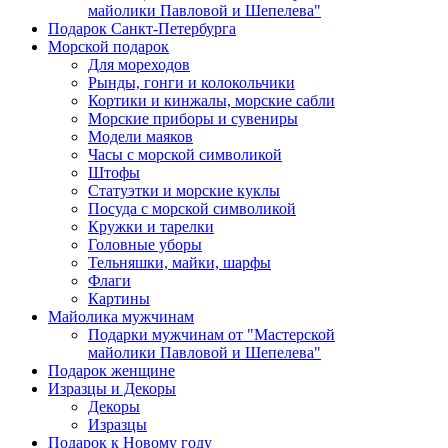
майолики Павловой и Шепелева"
Подарок Санкт-Петербурга
Морской подарок
Для мореходов
Рынды, гонги и колокольчики
Кортики и кинжалы, морские сабли
Морские приборы и сувениры
Модели маяков
Часы с морской символикой
Штофы
Статуэтки и морские куклы
Посуда с морской символикой
Кружки и тарелки
Головные уборы
Тельняшки, майки, шарфы
Флаги
Картины
Майолика мужчинам
Подарки мужчинам от "Мастерской
майолики Павловой и Шепелева"
Подарок женщине
Изразцы и Декоры
Декоры
Изразцы
Подарок к Новому году