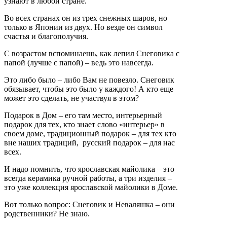
узнают в любой стране.
Во всех странах он из трех снежных шаров, но
только в Японии из двух. Но везде он символ
счастья и благополучия.
С возрастом вспоминаешь, как лепил Снеговика с
папой (лучше с папой) – ведь это навсегда.
Это либо было – либо Вам не повезло. Снеговик
обязывает, чтобы это было у каждого! А кто еще
может это сделать, не участвуя в этом?
Подарок в Дом – его там место, интерьерный
подарок для тех, кто знает слово «интерьер» в
своем доме, традиционный подарок – для тех кто
вне наших традиций, русский подарок – для нас
всех.
И надо помнить, что ярославская майолика – это
всегда керамика ручной работы, а три изделия –
это уже коллекция ярославской майолики в Доме.
Вот только вопрос: Снеговик и Неваляшка – они
родственники? Не знаю.