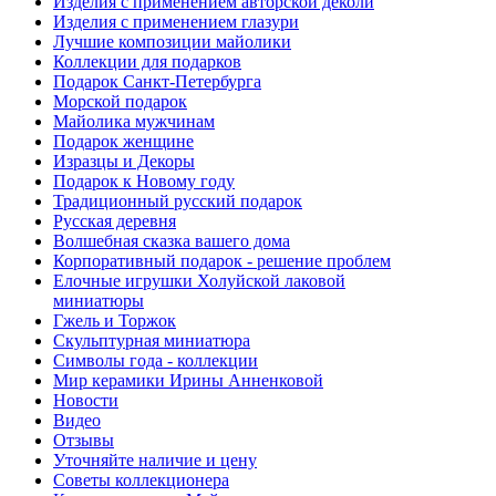
Изделия с применением авторской деколи
Изделия с применением глазури
Лучшие композиции майолики
Коллекции для подарков
Подарок Санкт-Петербурга
Морской подарок
Майолика мужчинам
Подарок женщине
Изразцы и Декоры
Подарок к Новому году
Традиционный русский подарок
Русская деревня
Волшебная сказка вашего дома
Корпоративный подарок - решение проблем
Елочные игрушки Холуйской лаковой
миниатюры
Гжель и Торжок
Скульптурная миниатюра
Символы года - коллекции
Мир керамики Ирины Анненковой
Новости
Видео
Отзывы
Уточняйте наличие и цену
Советы коллекционера