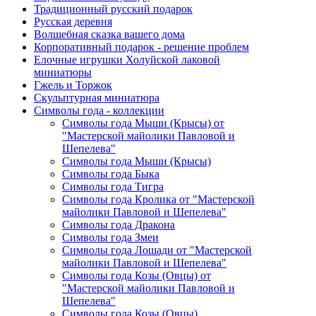
Традиционный русский подарок
Русская деревня
Волшебная сказка вашего дома
Корпоративный подарок - решение проблем
Елочные игрушки Холуйской лаковой
миниатюры
Гжель и Торжок
Скульптурная миниатюра
Символы года - коллекции
Символы года Мыши (Крысы) от
"Мастерской майолики Павловой и
Шепелева"
Символы года Мыши (Крысы)
Символы года Быка
Символы года Тигра
Символы года Кролика от "Мастерской
майолики Павловой и Шепелева"
Символы года Дракона
Символы года Змеи
Символы года Лошади от "Мастерской
майолики Павловой и Шепелева"
Символы года Козы (Овцы) от
"Мастерской майолики Павловой и
Шепелева"
Символы года Козы (Овцы)