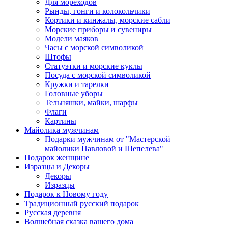
Для мореходов
Рынды, гонги и колокольчики
Кортики и кинжалы, морские сабли
Морские приборы и сувениры
Модели маяков
Часы с морской символикой
Штофы
Статуэтки и морские куклы
Посуда с морской символикой
Кружки и тарелки
Головные уборы
Тельняшки, майки, шарфы
Флаги
Картины
Майолика мужчинам
Подарки мужчинам от "Мастерской
майолики Павловой и Шепелева"
Подарок женщине
Изразцы и Декоры
Декоры
Изразцы
Подарок к Новому году
Традиционный русский подарок
Русская деревня
Волшебная сказка вашего дома