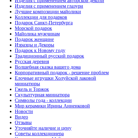
Изделия с применением авторской деколи
Изделия с применением глазури
Лучшие композиции майолики
Коллекции для подарков
Подарок Санкт-Петербурга
Морской подарок
Майолика мужчинам
Подарок женщине
Изразцы и Декоры
Подарок к Новому году
Традиционный русский подарок
Русская деревня
Волшебная сказка вашего дома
Корпоративный подарок - решение проблем
Елочные игрушки Холуйской лаковой
миниатюры
Гжель и Торжок
Скульптурная миниатюра
Символы года - коллекции
Мир керамики Ирины Анненковой
Новости
Видео
Отзывы
Уточняйте наличие и цену
Советы коллекционера