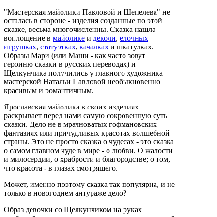
"Мастерская майолики Павловой и Шепелева" не
осталась в стороне - изделия созданные по этой
сказке, весьма многочисленны. Сказка нашла
воплощение в
майолике
и
деколи
,
елочных
игрушках
,
статуэтках
,
качалках
и шкатулках.
Образы Мари (или Маши - как часто зовут
героиню сказки в русских переводах) и
Щелкунчика получились у главного художника
мастерской Натальи Павловой необыкновенно
красивым и романтичным.
Ярославская майолика в своих изделиях
раскрывает перед нами самую сокровенную суть
сказки. Дело не в мрачноватых гофмановских
фантазиях или причудливых красотах волшебной
страны. Это не просто сказка о чудесах - это сказка
о самом главном чуде в мире - о любви. О жалости
и милосердии, о храбрости и благородстве; о том,
что красота - в глазах смотрящего.
Может, именно поэтому сказка так популярна, и не
только в новогоднем антураже дело?
Образ девочки со Щелкунчиком на руках