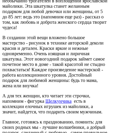
необычайно трогателен в воплощении ярославской
майолики. Эта шкатулка станет желанным
подарком для любой девочки или женщины, от 5
до 85 лет: ведь это (напомним еще раз) - рассказ о
том, как любовь и доброта женского сердца творит
чудеса!
В создании этой вещи вложено большое
мастерство - рисунок в технике авторской деколи
красив и детален. Краски яркие и нежные
одновременно. Очень изящная и лиричная
шкатулка. Этот новогодний подарок займет самое
почетное место в доме - такой красотой не стыдно
похвастаться! Каждое произведение мастерской -
работа коллекционного уровня. Достойный
подарок для любимой женщины: будь то мама,
жена или внучка!
А для тех женщин, кто читает эти строчки,
напомним - фигурка
Щелкунчика
есть в
коллекции елочных игрушек из майолики, а
значит, найдется, что подарить своим мужчинам.
Главное, готовясь к празднованию, помнить: для
своих родных мы - лучшие волшебники, а добрый
подарок, сделанный с любовью - самое правильное