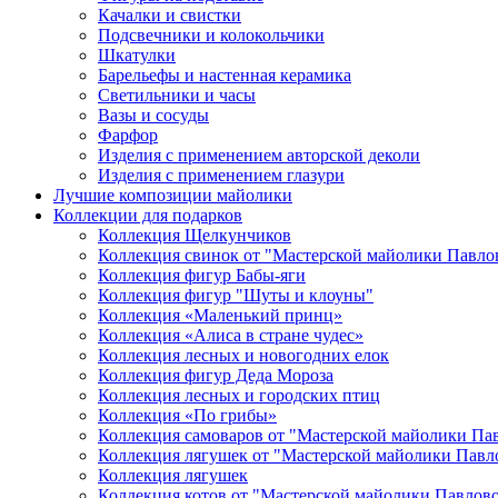
Качалки и свистки
Подсвечники и колокольчики
Шкатулки
Барельефы и настенная керамика
Светильники и часы
Вазы и сосуды
Фарфор
Изделия с применением авторской деколи
Изделия с применением глазури
Лучшие композиции майолики
Коллекции для подарков
Коллекция Щелкунчиков
Коллекция свинок от "Мастерской майолики Павло
Коллекция фигур Бабы-яги
Коллекция фигур "Шуты и клоуны"
Коллекция «Маленький принц»
Коллекция «Алиса в стране чудес»
Коллекция лесных и новогодних елок
Коллекция фигур Деда Мороза
Коллекция лесных и городских птиц
Коллекция «По грибы»
Коллекция самоваров от "Мастерской майолики Па
Коллекция лягушек от "Мастерской майолики Павл
Коллекция лягушек
Коллекция котов от "Мастерской майолики Павлов