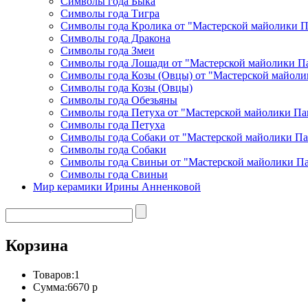
Символы года Быка
Символы года Тигра
Символы года Кролика от "Мастерской майолики 
Символы года Дракона
Символы года Змеи
Символы года Лошади от "Мастерской майолики П
Символы года Козы (Овцы) от "Мастерской майоли
Символы года Козы (Овцы)
Символы года Обезьяны
Символы года Петуха от "Мастерской майолики Па
Символы года Петуха
Символы года Собаки от "Мастерской майолики П
Символы года Собаки
Символы года Свиньи от "Мастерской майолики П
Символы года Свиньи
Мир керамики Ирины Анненковой
Корзина
Товаров:
1
Сумма:
6670 р