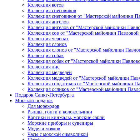
Коллекция котов
Коллекция снеговиков
Коллекция снеговиков от "Мастерской майолики П
Коллекция ангелов
Коллекция ангелов от "Мастерской майолики Павл
Коллекция сов от "Мастерской майолики Павловой
Коллекция черепах
Коллекция слонов
Коллекция слонов от "Мастерской майолики Павло
Коллекция собак
Коллекция собак от "Мастерской майолики Павлов
Коллекция лис
Коллекция медведей
Коллекция медведей от "Мастерской майолики Пав
Коллекция солдатиков от "Мастерской майолики П
Коллекция осликов от "Мастерской майолики Павл
Подарок Санкт-Петербурга
Морской подарок
Для мореходов
Рынды, гонги и колокольчики
Кортики и кинжалы, морские сабли
Морские приборы и сувениры
Модели маяков
Часы с морской символикой
Штофы