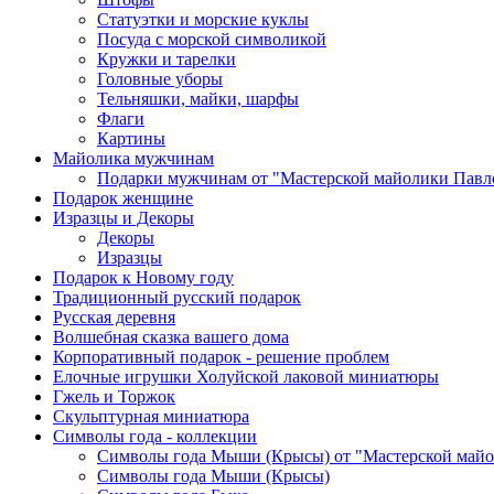
Статуэтки и морские куклы
Посуда с морской символикой
Кружки и тарелки
Головные уборы
Тельняшки, майки, шарфы
Флаги
Картины
Майолика мужчинам
Подарки мужчинам от "Мастерской майолики Павл
Подарок женщине
Изразцы и Декоры
Декоры
Изразцы
Подарок к Новому году
Традиционный русский подарок
Русская деревня
Волшебная сказка вашего дома
Корпоративный подарок - решение проблем
Елочные игрушки Холуйской лаковой миниатюры
Гжель и Торжок
Скульптурная миниатюра
Символы года - коллекции
Символы года Мыши (Крысы) от "Мастерской майо
Символы года Мыши (Крысы)