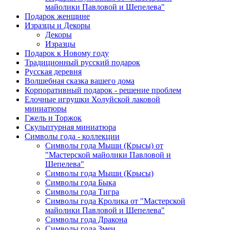
майолики Павловой и Шепелева"
Подарок женщине
Изразцы и Декоры
Декоры
Изразцы
Подарок к Новому году
Традиционный русский подарок
Русская деревня
Волшебная сказка вашего дома
Корпоративный подарок - решение проблем
Елочные игрушки Холуйской лаковой
миниатюры
Гжель и Торжок
Скульптурная миниатюра
Символы года - коллекции
Символы года Мыши (Крысы) от
"Мастерской майолики Павловой и
Шепелева"
Символы года Мыши (Крысы)
Символы года Быка
Символы года Тигра
Символы года Кролика от "Мастерской
майолики Павловой и Шепелева"
Символы года Дракона
Символы года Змеи