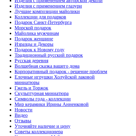
Изделия с применением авторской деколи
Изделия с применением глазури
Лучшие композиции майолики
Коллекции для подарков
Подарок Санкт-Петербурга
Морской подарок
Майолика мужчинам
Подарок женщине
Изразцы и Декоры
Подарок к Новому году
Традиционный русский подарок
Русская деревня
Волшебная сказка вашего дома
Корпоративный подарок - решение проблем
Елочные игрушки Холуйской лаковой
миниатюры
Гжель и Торжок
Скульптурная миниатюра
Символы года - коллекции
Мир керамики Ирины Анненковой
Новости
Видео
Отзывы
Уточняйте наличие и цену
Советы коллекционера