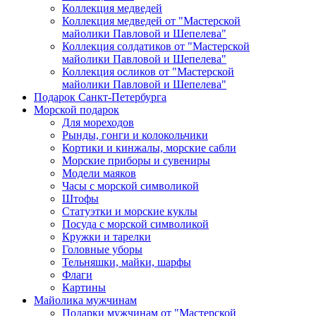
Коллекция медведей
Коллекция медведей от "Мастерской
майолики Павловой и Шепелева"
Коллекция солдатиков от "Мастерской
майолики Павловой и Шепелева"
Коллекция осликов от "Мастерской
майолики Павловой и Шепелева"
Подарок Санкт-Петербурга
Морской подарок
Для мореходов
Рынды, гонги и колокольчики
Кортики и кинжалы, морские сабли
Морские приборы и сувениры
Модели маяков
Часы с морской символикой
Штофы
Статуэтки и морские куклы
Посуда с морской символикой
Кружки и тарелки
Головные уборы
Тельняшки, майки, шарфы
Флаги
Картины
Майолика мужчинам
Подарки мужчинам от "Мастерской