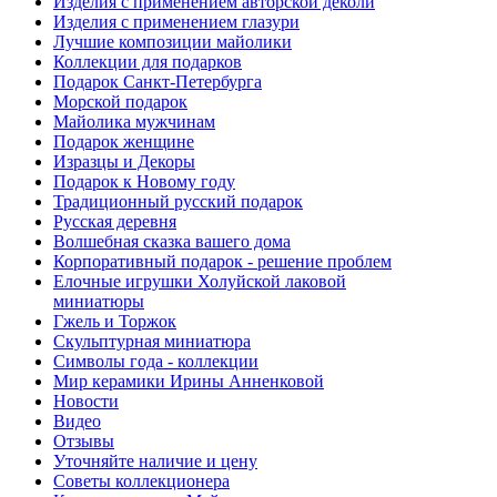
Изделия с применением авторской деколи
Изделия с применением глазури
Лучшие композиции майолики
Коллекции для подарков
Подарок Санкт-Петербурга
Морской подарок
Майолика мужчинам
Подарок женщине
Изразцы и Декоры
Подарок к Новому году
Традиционный русский подарок
Русская деревня
Волшебная сказка вашего дома
Корпоративный подарок - решение проблем
Елочные игрушки Холуйской лаковой
миниатюры
Гжель и Торжок
Скульптурная миниатюра
Символы года - коллекции
Мир керамики Ирины Анненковой
Новости
Видео
Отзывы
Уточняйте наличие и цену
Советы коллекционера