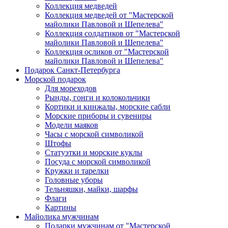
Коллекция медведей
Коллекция медведей от "Мастерской
майолики Павловой и Шепелева"
Коллекция солдатиков от "Мастерской
майолики Павловой и Шепелева"
Коллекция осликов от "Мастерской
майолики Павловой и Шепелева"
Подарок Санкт-Петербурга
Морской подарок
Для мореходов
Рынды, гонги и колокольчики
Кортики и кинжалы, морские сабли
Морские приборы и сувениры
Модели маяков
Часы с морской символикой
Штофы
Статуэтки и морские куклы
Посуда с морской символикой
Кружки и тарелки
Головные уборы
Тельняшки, майки, шарфы
Флаги
Картины
Майолика мужчинам
Подарки мужчинам от "Мастерской