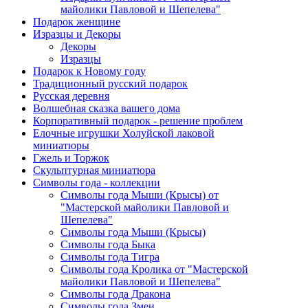
майолики Павловой и Шепелева"
Подарок женщине
Изразцы и Декоры
Декоры
Изразцы
Подарок к Новому году
Традиционный русский подарок
Русская деревня
Волшебная сказка вашего дома
Корпоративный подарок - решение проблем
Елочные игрушки Холуйской лаковой
миниатюры
Гжель и Торжок
Скульптурная миниатюра
Символы года - коллекции
Символы года Мыши (Крысы) от
"Мастерской майолики Павловой и
Шепелева"
Символы года Мыши (Крысы)
Символы года Быка
Символы года Тигра
Символы года Кролика от "Мастерской
майолики Павловой и Шепелева"
Символы года Дракона
Символы года Змеи