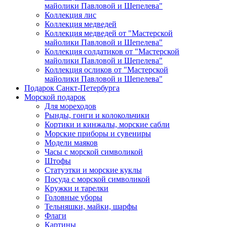
майолики Павловой и Шепелева"
Коллекция лис
Коллекция медведей
Коллекция медведей от "Мастерской
майолики Павловой и Шепелева"
Коллекция солдатиков от "Мастерской
майолики Павловой и Шепелева"
Коллекция осликов от "Мастерской
майолики Павловой и Шепелева"
Подарок Санкт-Петербурга
Морской подарок
Для мореходов
Рынды, гонги и колокольчики
Кортики и кинжалы, морские сабли
Морские приборы и сувениры
Модели маяков
Часы с морской символикой
Штофы
Статуэтки и морские куклы
Посуда с морской символикой
Кружки и тарелки
Головные уборы
Тельняшки, майки, шарфы
Флаги
Картины