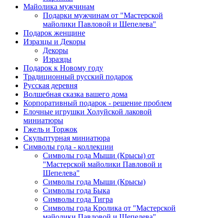
Майолика мужчинам
Подарки мужчинам от "Мастерской
майолики Павловой и Шепелева"
Подарок женщине
Изразцы и Декоры
Декоры
Изразцы
Подарок к Новому году
Традиционный русский подарок
Русская деревня
Волшебная сказка вашего дома
Корпоративный подарок - решение проблем
Елочные игрушки Холуйской лаковой
миниатюры
Гжель и Торжок
Скульптурная миниатюра
Символы года - коллекции
Символы года Мыши (Крысы) от
"Мастерской майолики Павловой и
Шепелева"
Символы года Мыши (Крысы)
Символы года Быка
Символы года Тигра
Символы года Кролика от "Мастерской
майолики Павловой и Шепелева"