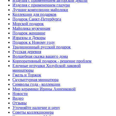
Изделия с применением авторской деколи
Изделия с применением глазури
Лучшие композиции майолики
Коллекции для подарков
Подарок Санкт-Петербурга
Морской подарок
Майолика мужчинам
Подарок женщине
Изразцы и Декоры
Подарок к Новому году
Традиционный русский подарок
Русская деревня
Волшебная сказка вашего дома
Корпоративный подарок - решение проблем
Елочные игрушки Холуйской лаковой
миниатюры
Гжель и Торжок
Скульптурная миниатюра
Символы года - коллекции
Мир керамики Ирины Анненковой
Новости
Видео
Отзывы
Уточняйте наличие и цену
Советы коллекционера