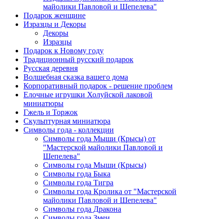
майолики Павловой и Шепелева"
Подарок женщине
Изразцы и Декоры
Декоры
Изразцы
Подарок к Новому году
Традиционный русский подарок
Русская деревня
Волшебная сказка вашего дома
Корпоративный подарок - решение проблем
Елочные игрушки Холуйской лаковой
миниатюры
Гжель и Торжок
Скульптурная миниатюра
Символы года - коллекции
Символы года Мыши (Крысы) от
"Мастерской майолики Павловой и
Шепелева"
Символы года Мыши (Крысы)
Символы года Быка
Символы года Тигра
Символы года Кролика от "Мастерской
майолики Павловой и Шепелева"
Символы года Дракона
Символы года Змеи