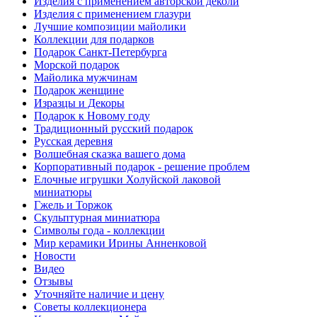
Изделия с применением авторской деколи
Изделия с применением глазури
Лучшие композиции майолики
Коллекции для подарков
Подарок Санкт-Петербурга
Морской подарок
Майолика мужчинам
Подарок женщине
Изразцы и Декоры
Подарок к Новому году
Традиционный русский подарок
Русская деревня
Волшебная сказка вашего дома
Корпоративный подарок - решение проблем
Елочные игрушки Холуйской лаковой
миниатюры
Гжель и Торжок
Скульптурная миниатюра
Символы года - коллекции
Мир керамики Ирины Анненковой
Новости
Видео
Отзывы
Уточняйте наличие и цену
Советы коллекционера