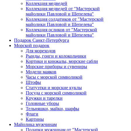
Коллекция медведей
Коллекция медведей от "Мастерской
майолики Павловой и Шепелева"
Коллекция солдатиков от "Мастерской
майолики Павловой и Шепелева"
Коллекция осликов от "Мастерской
майолики Павловой и Шепелева"
Подарок Санкт-Петербурга
Морской подарок
Для мореходов
Рынды, гонги и колокольчики
Кортики и кинжалы, морские сабли
Морские приборы и сувениры
Модели маяков
Часы с морской символикой
Штофы
Статуэтки и морские куклы
Посуда с морской символикой
Кружки и тарелки
Головные уборы
Тельняшки, майки, шарфы
Флаги
Картины
Майолика мужчинам
Подарки мужчинам от "Мастерской