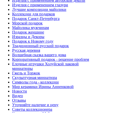
Изделия с применением авторской деколи
Изделия с применением глазури
Лучшие композиции майолики
Коллекции для подарков
Подарок Санкт-Петербурга
Морской подарок
Майолика мужчинам
Подарок женщине
Изразцы и Декоры
Подарок к Новому году
Традиционный русский подарок
Русская деревня
Волшебная сказка вашего дома
Корпоративный подарок - решение проблем
Елочные игрушки Холуйской лаковой
миниатюры
Гжель и Торжок
Скульптурная миниатюра
Символы года - коллекции
Мир керамики Ирины Анненковой
Новости
Видео
Отзывы
Уточняйте наличие и цену
Советы коллекционера