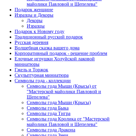
майолики Павловой и Шепелева"
Подарок женщине
Изразцы и Декоры
Декоры
Изразцы
Подарок к Новому году
Традиционный русский подарок
Русская деревня
Волшебная сказка вашего дома
Корпоративный подарок - решение проблем
Елочные игрушки Холуйской лаковой
миниатюры
Гжель и Торжок
Скульптурная миниатюра
Символы года - коллекции
Символы года Мыши (Крысы) от
"Мастерской майолики Павловой и
Шепелева"
Символы года Мыши (Крысы)
Символы года Быка
Символы года Тигра
Символы года Кролика от "Мастерской
майолики Павловой и Шепелева"
Символы года Дракона
Символы года Змеи