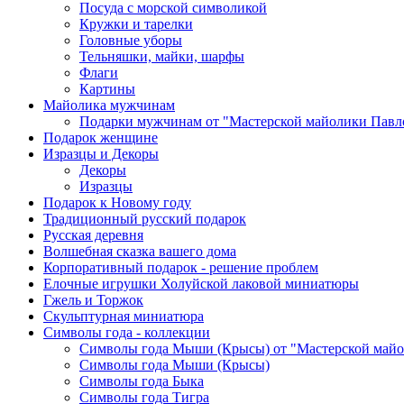
Посуда с морской символикой
Кружки и тарелки
Головные уборы
Тельняшки, майки, шарфы
Флаги
Картины
Майолика мужчинам
Подарки мужчинам от "Мастерской майолики Павл
Подарок женщине
Изразцы и Декоры
Декоры
Изразцы
Подарок к Новому году
Традиционный русский подарок
Русская деревня
Волшебная сказка вашего дома
Корпоративный подарок - решение проблем
Елочные игрушки Холуйской лаковой миниатюры
Гжель и Торжок
Скульптурная миниатюра
Символы года - коллекции
Символы года Мыши (Крысы) от "Мастерской майо
Символы года Мыши (Крысы)
Символы года Быка
Символы года Тигра