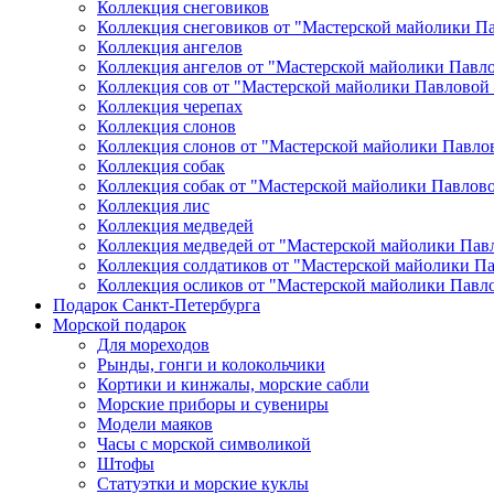
Коллекция снеговиков
Коллекция снеговиков от "Мастерской майолики П
Коллекция ангелов
Коллекция ангелов от "Мастерской майолики Павл
Коллекция сов от "Мастерской майолики Павловой
Коллекция черепах
Коллекция слонов
Коллекция слонов от "Мастерской майолики Павло
Коллекция собак
Коллекция собак от "Мастерской майолики Павлов
Коллекция лис
Коллекция медведей
Коллекция медведей от "Мастерской майолики Пав
Коллекция солдатиков от "Мастерской майолики П
Коллекция осликов от "Мастерской майолики Павл
Подарок Санкт-Петербурга
Морской подарок
Для мореходов
Рынды, гонги и колокольчики
Кортики и кинжалы, морские сабли
Морские приборы и сувениры
Модели маяков
Часы с морской символикой
Штофы
Статуэтки и морские куклы