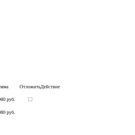
умма
Отложить
Действие
980 руб.
980 руб.