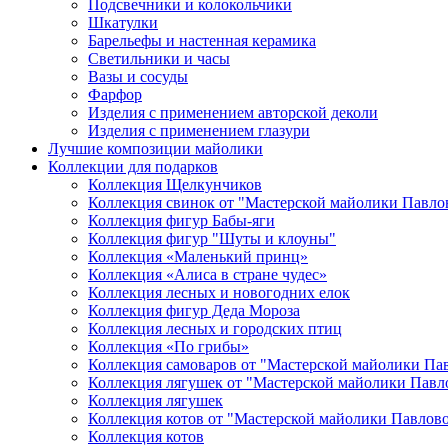
Подсвечники и колокольчики
Шкатулки
Барельефы и настенная керамика
Светильники и часы
Вазы и сосуды
Фарфор
Изделия с применением авторской деколи
Изделия с применением глазури
Лучшие композиции майолики
Коллекции для подарков
Коллекция Щелкунчиков
Коллекция свинок от "Мастерской майолики Павло
Коллекция фигур Бабы-яги
Коллекция фигур "Шуты и клоуны"
Коллекция «Маленький принц»
Коллекция «Алиса в стране чудес»
Коллекция лесных и новогодних елок
Коллекция фигур Деда Мороза
Коллекция лесных и городских птиц
Коллекция «По грибы»
Коллекция самоваров от "Мастерской майолики Па
Коллекция лягушек от "Мастерской майолики Павл
Коллекция лягушек
Коллекция котов от "Мастерской майолики Павлов
Коллекция котов