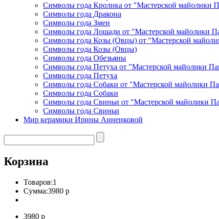
Символы года Кролика от "Мастерской майолики 
Символы года Дракона
Символы года Змеи
Символы года Лошади от "Мастерской майолики П
Символы года Козы (Овцы) от "Мастерской майоли
Символы года Козы (Овцы)
Символы года Обезьяны
Символы года Петуха от "Мастерской майолики Па
Символы года Петуха
Символы года Собаки от "Мастерской майолики П
Символы года Собаки
Символы года Свиньи от "Мастерской майолики П
Символы года Свиньи
Мир керамики Ирины Анненковой
Корзина
Товаров:
1
Сумма:
3980 р
3980 р