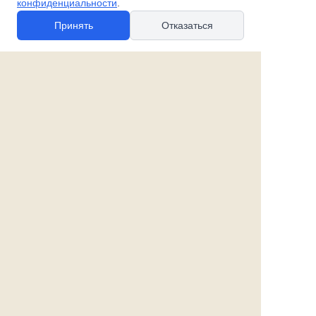
конфиденциальности
.
Принять
Отказаться
© 2010-2026 spb-podarok.ru
Политика в отношении файлов cookie
Политика в отношении обработки
персональных данных
Согласие на обработку персональных данных
Все права защищены
Наши магазины:
«Галерея майолики» - пр. Обуховской обороны, д. 105
ДК им. Крупской, 1 этаж зал «Синий»
Магазин «Сувенир Кронштадта» - г. Кронштадт, ул.
Петровская дом 16/2