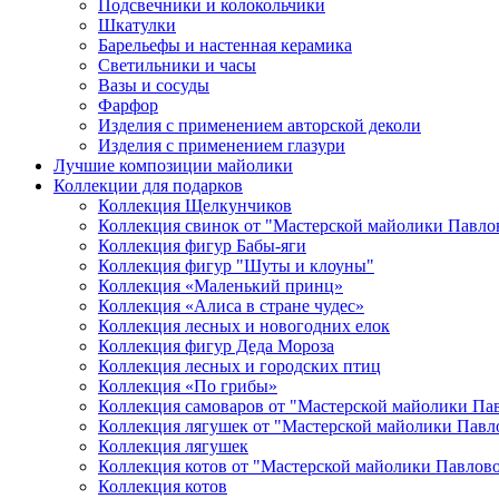
Подсвечники и колокольчики
Шкатулки
Барельефы и настенная керамика
Светильники и часы
Вазы и сосуды
Фарфор
Изделия с применением авторской деколи
Изделия с применением глазури
Лучшие композиции майолики
Коллекции для подарков
Коллекция Щелкунчиков
Коллекция свинок от "Мастерской майолики Павло
Коллекция фигур Бабы-яги
Коллекция фигур "Шуты и клоуны"
Коллекция «Маленький принц»
Коллекция «Алиса в стране чудес»
Коллекция лесных и новогодних елок
Коллекция фигур Деда Мороза
Коллекция лесных и городских птиц
Коллекция «По грибы»
Коллекция самоваров от "Мастерской майолики Па
Коллекция лягушек от "Мастерской майолики Павл
Коллекция лягушек
Коллекция котов от "Мастерской майолики Павлов
Коллекция котов