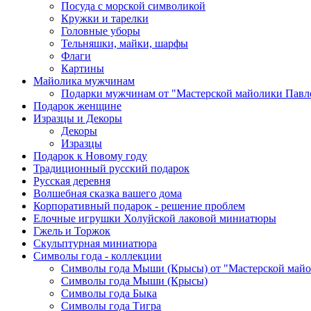
Посуда с морской символикой
Кружки и тарелки
Головные уборы
Тельняшки, майки, шарфы
Флаги
Картины
Майолика мужчинам
Подарки мужчинам от "Мастерской майолики Павл
Подарок женщине
Изразцы и Декоры
Декоры
Изразцы
Подарок к Новому году
Традиционный русский подарок
Русская деревня
Волшебная сказка вашего дома
Корпоративный подарок - решение проблем
Елочные игрушки Холуйской лаковой миниатюры
Гжель и Торжок
Скульптурная миниатюра
Символы года - коллекции
Символы года Мыши (Крысы) от "Мастерской майо
Символы года Мыши (Крысы)
Символы года Быка
Символы года Тигра