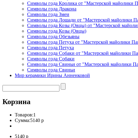
Символы года Кролика от "Мастерской майолики 
Символы года Дракона
Символы года Змеи
Символы года Лошади от "Мастерской майолики П
Символы года Козы (Овцы) от "Мастерской майоли
Символы года Козы (Овцы)
Символы года Обезьяны
Символы года Петуха от "Мастерской майолики Па
Символы года Петуха
Символы года Собаки от "Мастерской майолики П
Символы года Собаки
Символы года Свиньи от "Мастерской майолики П
Символы года Свиньи
Мир керамики Ирины Анненковой
Корзина
Товаров:
1
Сумма:
5140 р
5140 р