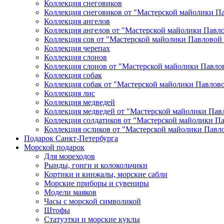
Коллекция снеговиков
Коллекция снеговиков от "Мастерской майолики П
Коллекция ангелов
Коллекция ангелов от "Мастерской майолики Павл
Коллекция сов от "Мастерской майолики Павловой
Коллекция черепах
Коллекция слонов
Коллекция слонов от "Мастерской майолики Павло
Коллекция собак
Коллекция собак от "Мастерской майолики Павлов
Коллекция лис
Коллекция медведей
Коллекция медведей от "Мастерской майолики Пав
Коллекция солдатиков от "Мастерской майолики П
Коллекция осликов от "Мастерской майолики Павл
Подарок Санкт-Петербурга
Морской подарок
Для мореходов
Рынды, гонги и колокольчики
Кортики и кинжалы, морские сабли
Морские приборы и сувениры
Модели маяков
Часы с морской символикой
Штофы
Статуэтки и морские куклы