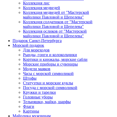
Коллекция лис
Коллекция медведей
Коллекция медведей от "Мастерской
майолики Павловой и Шепелева"
Коллекция солдатиков от "Мастерской
майолики Павловой и Шепелева"
Коллекция осликов от "Мастерской
майолики Павловой и Шепелева"
Подарок Санкт-Петербурга
Морской подарок
Для мореходов
Рынды, гонги и колокольчики
Кортики и кинжалы, морские сабли
Морские приборы и сувениры
Модели маяков
Часы с морской символикой
Штофы
Статуэтки и морские куклы
Посуда с морской символикой
Кружки и тарелки
Головные уборы
Тельняшки, майки, шарфы
Флаги
Картины
Майолика мужчинам