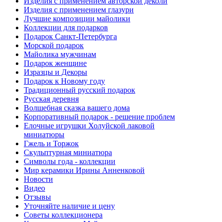
Изделия с применением авторской деколи
Изделия с применением глазури
Лучшие композиции майолики
Коллекции для подарков
Подарок Санкт-Петербурга
Морской подарок
Майолика мужчинам
Подарок женщине
Изразцы и Декоры
Подарок к Новому году
Традиционный русский подарок
Русская деревня
Волшебная сказка вашего дома
Корпоративный подарок - решение проблем
Елочные игрушки Холуйской лаковой
миниатюры
Гжель и Торжок
Скульптурная миниатюра
Символы года - коллекции
Мир керамики Ирины Анненковой
Новости
Видео
Отзывы
Уточняйте наличие и цену
Советы коллекционера