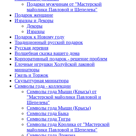
Подарки мужчинам от "Мастерской
майолики Павловой и Шепелева"
Подарок женщине
Изразцы и Декоры
Декоры
Изразцы
Подарок к Новому году
Традиционный русский подарок
Русская деревня
Волшебная сказка вашего дома
Корпоративный подарок - решение проблем
Елочные игрушки Холуйской лаковой
миниатюры
Гжель и Торжок
Скульптурная миниатюра
Символы года - коллекции
Символы года Мыши (Крысы) от
"Мастерской майолики Павловой и
Шепелева"
Символы года Мыши (Крысы)
Символы года Быка
Символы года Тигра
Символы года Кролика от "Мастерской
майолики Павловой и Шепелева"
Символы года Дракона