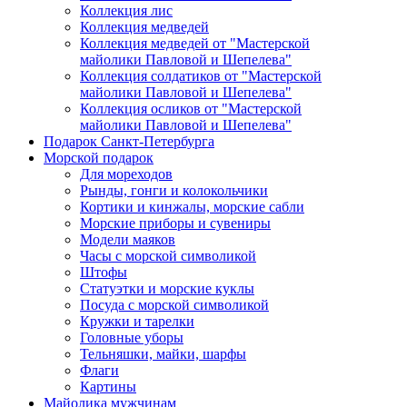
Коллекция лис
Коллекция медведей
Коллекция медведей от "Мастерской
майолики Павловой и Шепелева"
Коллекция солдатиков от "Мастерской
майолики Павловой и Шепелева"
Коллекция осликов от "Мастерской
майолики Павловой и Шепелева"
Подарок Санкт-Петербурга
Морской подарок
Для мореходов
Рынды, гонги и колокольчики
Кортики и кинжалы, морские сабли
Морские приборы и сувениры
Модели маяков
Часы с морской символикой
Штофы
Статуэтки и морские куклы
Посуда с морской символикой
Кружки и тарелки
Головные уборы
Тельняшки, майки, шарфы
Флаги
Картины
Майолика мужчинам