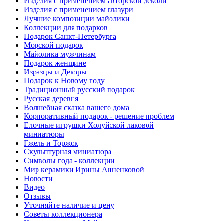
Изделия с применением авторской деколи
Изделия с применением глазури
Лучшие композиции майолики
Коллекции для подарков
Подарок Санкт-Петербурга
Морской подарок
Майолика мужчинам
Подарок женщине
Изразцы и Декоры
Подарок к Новому году
Традиционный русский подарок
Русская деревня
Волшебная сказка вашего дома
Корпоративный подарок - решение проблем
Елочные игрушки Холуйской лаковой
миниатюры
Гжель и Торжок
Скульптурная миниатюра
Символы года - коллекции
Мир керамики Ирины Анненковой
Новости
Видео
Отзывы
Уточняйте наличие и цену
Советы коллекционера