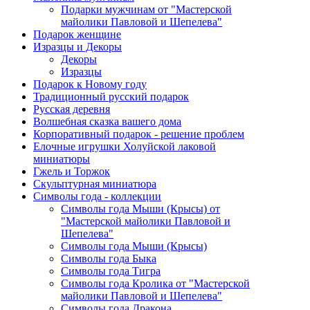
Подарки мужчинам от "Мастерской
майолики Павловой и Шепелева"
Подарок женщине
Изразцы и Декоры
Декоры
Изразцы
Подарок к Новому году
Традиционный русский подарок
Русская деревня
Волшебная сказка вашего дома
Корпоративный подарок - решение проблем
Елочные игрушки Холуйской лаковой
миниатюры
Гжель и Торжок
Скульптурная миниатюра
Символы года - коллекции
Символы года Мыши (Крысы) от
"Мастерской майолики Павловой и
Шепелева"
Символы года Мыши (Крысы)
Символы года Быка
Символы года Тигра
Символы года Кролика от "Мастерской
майолики Павловой и Шепелева"
Символы года Дракона