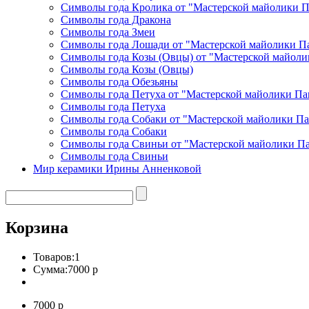
Символы года Кролика от "Мастерской майолики 
Символы года Дракона
Символы года Змеи
Символы года Лошади от "Мастерской майолики П
Символы года Козы (Овцы) от "Мастерской майоли
Символы года Козы (Овцы)
Символы года Обезьяны
Символы года Петуха от "Мастерской майолики Па
Символы года Петуха
Символы года Собаки от "Мастерской майолики П
Символы года Собаки
Символы года Свиньи от "Мастерской майолики П
Символы года Свиньи
Мир керамики Ирины Анненковой
Корзина
Товаров:
1
Сумма:
7000 р
7000 р