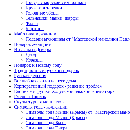
Посуда с морской символикой
Кружки и тарелки
Головные уборы
Тельняшки, майки, шарфы
Флаги
Картины
Майолика мужчинам
Подарки мужчинам от "Мастерской майолики Павл
Подарок женщине
Изразцы и Декоры
Декоры
Изразцы
Подарок к Новому году
Традиционный русский подарок
Русская деревня
Волшебная сказка вашего дома
Корпоративный подарок - решение проблем
Елочные игрушки Холуйской лаковой миниатюры
Гжель и Торжок
Скульптурная миниатюра
Символы года - коллекции
Символы года Мыши (Крысы) от "Мастерской майо
Символы года Мыши (Крысы)
Символы года Быка
Символы года Тигра