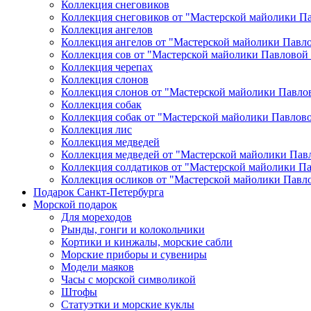
Коллекция снеговиков
Коллекция снеговиков от "Мастерской майолики П
Коллекция ангелов
Коллекция ангелов от "Мастерской майолики Павл
Коллекция сов от "Мастерской майолики Павловой
Коллекция черепах
Коллекция слонов
Коллекция слонов от "Мастерской майолики Павло
Коллекция собак
Коллекция собак от "Мастерской майолики Павлов
Коллекция лис
Коллекция медведей
Коллекция медведей от "Мастерской майолики Пав
Коллекция солдатиков от "Мастерской майолики П
Коллекция осликов от "Мастерской майолики Павл
Подарок Санкт-Петербурга
Морской подарок
Для мореходов
Рынды, гонги и колокольчики
Кортики и кинжалы, морские сабли
Морские приборы и сувениры
Модели маяков
Часы с морской символикой
Штофы
Статуэтки и морские куклы