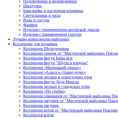
Подсвечники и колокольчики
Шкатулки
Барельефы и настенная керамика
Светильники и часы
Вазы и сосуды
Фарфор
Изделия с применением авторской деколи
Изделия с применением глазури
Лучшие композиции майолики
Коллекции для подарков
Коллекция Щелкунчиков
Коллекция свинок от "Мастерской майолики Павло
Коллекция фигур Бабы-яги
Коллекция фигур "Шуты и клоуны"
Коллекция «Маленький принц»
Коллекция «Алиса в стране чудес»
Коллекция лесных и новогодних елок
Коллекция фигур Деда Мороза
Коллекция лесных и городских птиц
Коллекция «По грибы»
Коллекция самоваров от "Мастерской майолики Па
Коллекция лягушек от "Мастерской майолики Павл
Коллекция лягушек
Коллекция котов от "Мастерской майолики Павлов
Коллекция котов