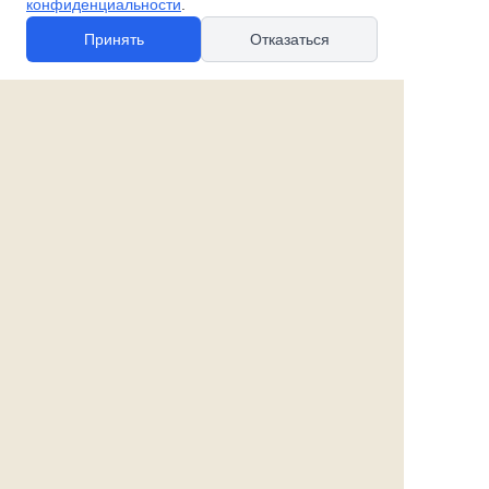
конфиденциальности
.
Принять
Отказаться
© 2010-2026 spb-podarok.ru
Политика в отношении файлов cookie
Политика в отношении обработки
персональных данных
Согласие на обработку персональных данных
Все права защищены
Наши магазины:
«Галерея майолики» - пр. Обуховской обороны, д. 105
ДК им. Крупской, 1 этаж зал «Синий»
Магазин «Сувенир Кронштадта» - г. Кронштадт, ул.
Петровская дом 16/2