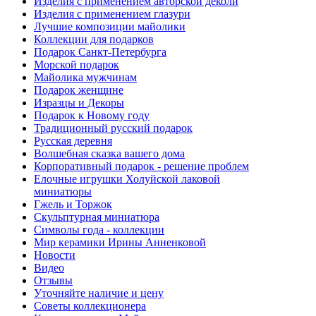
Изделия с применением авторской деколи
Изделия с применением глазури
Лучшие композиции майолики
Коллекции для подарков
Подарок Санкт-Петербурга
Морской подарок
Майолика мужчинам
Подарок женщине
Изразцы и Декоры
Подарок к Новому году
Традиционный русский подарок
Русская деревня
Волшебная сказка вашего дома
Корпоративный подарок - решение проблем
Елочные игрушки Холуйской лаковой
миниатюры
Гжель и Торжок
Скульптурная миниатюра
Символы года - коллекции
Мир керамики Ирины Анненковой
Новости
Видео
Отзывы
Уточняйте наличие и цену
Советы коллекционера