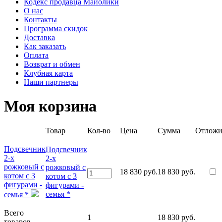
Кодекс продавца Майолики
О нас
Контакты
Программа скидок
Доставка
Как заказать
Оплата
Возврат и обмен
Клубная карта
Наши партнеры
Моя корзина
Товар
Кол-во
Цена
Сумма
Отложи
Подсвечник
Подсвечник
2-х
2-х
рожковый с
рожковый с
18 830 руб.
18 830 руб.
котом с 3
котом с 3
фигурами -
фигурами -
cемья *
cемья *
Всего
1
18 830 руб.
товаров