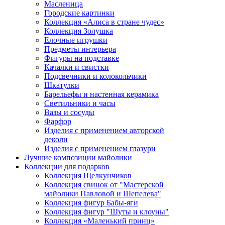
Масленица
Городские картинки
Коллекция «Алиса в стране чудес»
Коллекция Золушка
Елочные игрушки
Предметы интерьера
Фигуры на подставке
Качалки и свистки
Подсвечники и колокольчики
Шкатулки
Барельефы и настенная керамика
Светильники и часы
Вазы и сосуды
Фарфор
Изделия с применением авторской
деколи
Изделия с применением глазури
Лучшие композиции майолики
Коллекции для подарков
Коллекция Щелкунчиков
Коллекция свинок от "Мастерской
майолики Павловой и Шепелева"
Коллекция фигур Бабы-яги
Коллекция фигур "Шуты и клоуны"
Коллекция «Маленький принц»