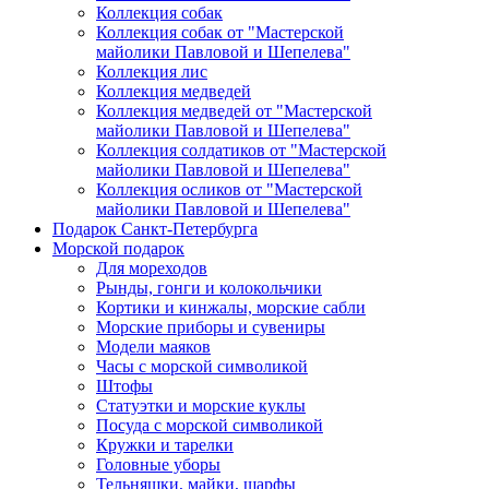
Коллекция собак
Коллекция собак от "Мастерской
майолики Павловой и Шепелева"
Коллекция лис
Коллекция медведей
Коллекция медведей от "Мастерской
майолики Павловой и Шепелева"
Коллекция солдатиков от "Мастерской
майолики Павловой и Шепелева"
Коллекция осликов от "Мастерской
майолики Павловой и Шепелева"
Подарок Санкт-Петербурга
Морской подарок
Для мореходов
Рынды, гонги и колокольчики
Кортики и кинжалы, морские сабли
Морские приборы и сувениры
Модели маяков
Часы с морской символикой
Штофы
Статуэтки и морские куклы
Посуда с морской символикой
Кружки и тарелки
Головные уборы
Тельняшки, майки, шарфы