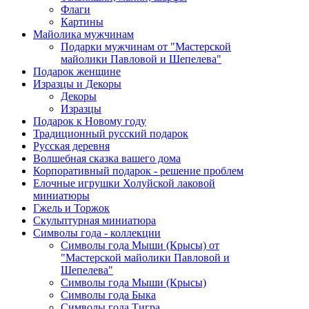
Флаги
Картины
Майолика мужчинам
Подарки мужчинам от "Мастерской
майолики Павловой и Шепелева"
Подарок женщине
Изразцы и Декоры
Декоры
Изразцы
Подарок к Новому году
Традиционный русский подарок
Русская деревня
Волшебная сказка вашего дома
Корпоративный подарок - решение проблем
Елочные игрушки Холуйской лаковой
миниатюры
Гжель и Торжок
Скульптурная миниатюра
Символы года - коллекции
Символы года Мыши (Крысы) от
"Мастерской майолики Павловой и
Шепелева"
Символы года Мыши (Крысы)
Символы года Быка
Символы года Тигра