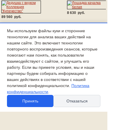
8 630 руб.
89 560 руб.
Новые товары:
Мы используем файлы куки и сторонние
технологии для анализа ваших действий на
Лаврецкий из коллекции
Лиза из коллекции
нашем сайте. Это включает технологии
"Дворянское гнездо"
"Дворянское гнездо"
повторного воспроизведения сеансов, которые
помогают нам понять, как пользователи
взаимодействуют с сайтом, и улучшить его
45 370 руб.
54 590 руб.
работу. Если вы примете условия, мы и наши
партнеры будем собирать информацию о
Дама на скамейке
Дед Мороз с детьми
ваших действиях в соответствии с нашей
политикой конфиденциальности.
Политика
35 240 руб.
конфиденциальности
.
41 410 руб.
Туалетный столик
Принять
Отказаться
Клоун Карандаш
Коллекция Купечество
23 590 руб.
44 490 руб.