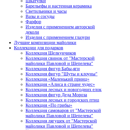
Шкатулки
Барельефы и настенная керамика
Светильники и часы
Вазы и сосуды
Фарфор
Изделия с применением авторской
деколи
Изделия с применением глазури
Лучшие композиции майолики
Коллекции для подарков
Коллекция Щелкунчиков
Коллекция свинок от "Мастерской
майолики Павловой и Шепелева"
Коллекция фигур Бабы-яги
Коллекция фигур "Шуты и клоуны"
Коллекция «Маленький принц»
Коллекция «Алиса в стране чудес»
Коллекция лесных и новогодних елок
Коллекция фигур Деда Мороза
Коллекция лесных и городских птиц
Коллекция «По грибы»
Коллекция самоваров от "Мастерской
майолики Павловой и Шепелева"
Коллекция лягушек от "Мастерской
майолики Павловой и Шепелева"