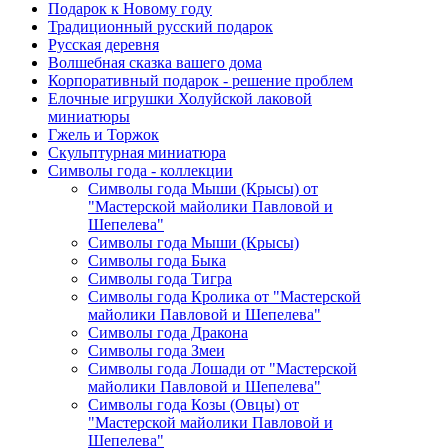
Подарок к Новому году
Традиционный русский подарок
Русская деревня
Волшебная сказка вашего дома
Корпоративный подарок - решение проблем
Елочные игрушки Холуйской лаковой
миниатюры
Гжель и Торжок
Скульптурная миниатюра
Символы года - коллекции
Символы года Мыши (Крысы) от
"Мастерской майолики Павловой и
Шепелева"
Символы года Мыши (Крысы)
Символы года Быка
Символы года Тигра
Символы года Кролика от "Мастерской
майолики Павловой и Шепелева"
Символы года Дракона
Символы года Змеи
Символы года Лошади от "Мастерской
майолики Павловой и Шепелева"
Символы года Козы (Овцы) от
"Мастерской майолики Павловой и
Шепелева"