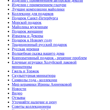
Изделия с применением авторской деколи
Изделия с применением глазури
Лучшие композиции майолики
Коллекции для подарков
Подарок Санкт-Петербурга
Морской подарок
Майолика мужчинам
Подарок женщине
Изразцы и Декоры
Подарок к Новому году
Традиционный русский подарок
Русская деревня
Волшебная сказка вашего дома
Корпоративный подарок - решение проблем
Елочные игрушки Холуйской лаковой
миниатюры
Гжель и Торжок
Скульптурная миниатюра
Символы года - коллекции
Мир керамики Ирины Анненковой
Новости
Видео
Отзывы
Уточняйте наличие и цену
Советы коллекционера