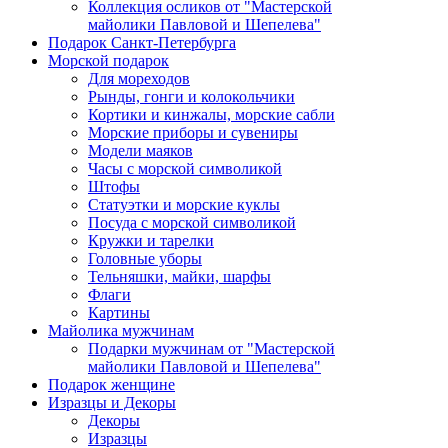
Коллекция осликов от "Мастерской
майолики Павловой и Шепелева"
Подарок Санкт-Петербурга
Морской подарок
Для мореходов
Рынды, гонги и колокольчики
Кортики и кинжалы, морские сабли
Морские приборы и сувениры
Модели маяков
Часы с морской символикой
Штофы
Статуэтки и морские куклы
Посуда с морской символикой
Кружки и тарелки
Головные уборы
Тельняшки, майки, шарфы
Флаги
Картины
Майолика мужчинам
Подарки мужчинам от "Мастерской
майолики Павловой и Шепелева"
Подарок женщине
Изразцы и Декоры
Декоры
Изразцы