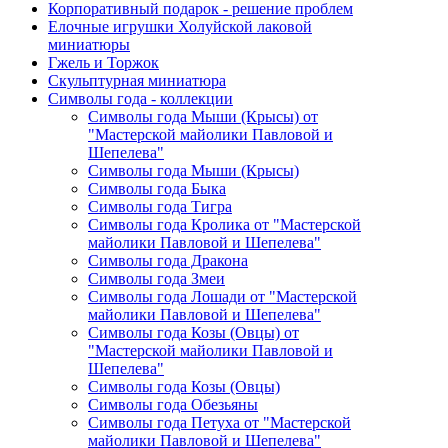
Корпоративный подарок - решение проблем
Елочные игрушки Холуйской лаковой
миниатюры
Гжель и Торжок
Скульптурная миниатюра
Символы года - коллекции
Символы года Мыши (Крысы) от
"Мастерской майолики Павловой и
Шепелева"
Символы года Мыши (Крысы)
Символы года Быка
Символы года Тигра
Символы года Кролика от "Мастерской
майолики Павловой и Шепелева"
Символы года Дракона
Символы года Змеи
Символы года Лошади от "Мастерской
майолики Павловой и Шепелева"
Символы года Козы (Овцы) от
"Мастерской майолики Павловой и
Шепелева"
Символы года Козы (Овцы)
Символы года Обезьяны
Символы года Петуха от "Мастерской
майолики Павловой и Шепелева"