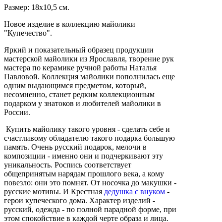
Размер: 18х10,5 см.
Новое изделие в коллекцию майолики
"Купечество".
Яркий и показательный образец продукции
мастерской майолики из Ярославля, творение рук
мастера по керамике ручной работы Наталья
Павловой.
Коллекция майолики пополнилась еще
одним выдающимся предметом, который,
несомненно, станет редким коллекционным
подарком у знатоков и любителей майолики в
России.
Купить майолику такого уровня - сделать себе и
счастливому обладателю такого подарка большую
память.
Очень русский подарок, мелочи в
композиции - именно они и подчеркивают эту
уникальность.
Роспись соответствует
общепринятым нарядам прошлого века, а кому
повезло: они это помнят.
От носочка до макушки -
русские мотивы.
И Крестная
дедушка с внуком
-
герои купеческого дома.
Характер изделий -
русский, одежда - по полной парадной форме, при
этом спокойствие в каждой черте образа и лица.