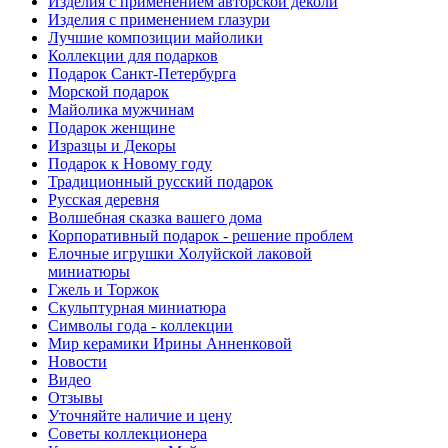
Изделия с применением авторской деколи
Изделия с применением глазури
Лучшие композиции майолики
Коллекции для подарков
Подарок Санкт-Петербурга
Морской подарок
Майолика мужчинам
Подарок женщине
Изразцы и Декоры
Подарок к Новому году
Традиционный русский подарок
Русская деревня
Волшебная сказка вашего дома
Корпоративный подарок - решение проблем
Елочные игрушки Холуйской лаковой
миниатюры
Гжель и Торжок
Скульптурная миниатюра
Символы года - коллекции
Мир керамики Ирины Анненковой
Новости
Видео
Отзывы
Уточняйте наличие и цену
Советы коллекционера