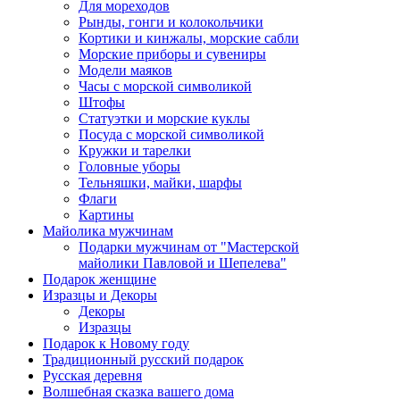
Для мореходов
Рынды, гонги и колокольчики
Кортики и кинжалы, морские сабли
Морские приборы и сувениры
Модели маяков
Часы с морской символикой
Штофы
Статуэтки и морские куклы
Посуда с морской символикой
Кружки и тарелки
Головные уборы
Тельняшки, майки, шарфы
Флаги
Картины
Майолика мужчинам
Подарки мужчинам от "Мастерской
майолики Павловой и Шепелева"
Подарок женщине
Изразцы и Декоры
Декоры
Изразцы
Подарок к Новому году
Традиционный русский подарок
Русская деревня
Волшебная сказка вашего дома