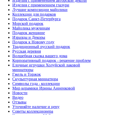
Изделия с применением авторской деколи
Изделия с применением глазури
Лучшие композиции майолики
Коллекции для подарков
Подарок Санкт-Петербурга
Морской подарок
Майолика мужчинам
Подарок женщине
Изразцы и Декоры
Подарок к Новому году
Традиционный русский подарок
Русская деревня
Волшебная сказка вашего дома
Корпоративный подарок - решение проблем
Елочные игрушки Холуйской лаковой
миниатюры
Гжель и Торжок
Скульптурная миниатюра
Символы года - коллекции
Мир керамики Ирины Анненковой
Новости
Видео
Отзывы
Уточняйте наличие и цену
Советы коллекционера