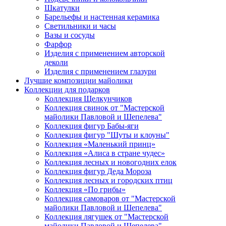
Шкатулки
Барельефы и настенная керамика
Светильники и часы
Вазы и сосуды
Фарфор
Изделия с применением авторской
деколи
Изделия с применением глазури
Лучшие композиции майолики
Коллекции для подарков
Коллекция Щелкунчиков
Коллекция свинок от "Мастерской
майолики Павловой и Шепелева"
Коллекция фигур Бабы-яги
Коллекция фигур "Шуты и клоуны"
Коллекция «Маленький принц»
Коллекция «Алиса в стране чудес»
Коллекция лесных и новогодних елок
Коллекция фигур Деда Мороза
Коллекция лесных и городских птиц
Коллекция «По грибы»
Коллекция самоваров от "Мастерской
майолики Павловой и Шепелева"
Коллекция лягушек от "Мастерской
майолики Павловой и Шепелева"