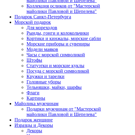
майолики Павловой и Шепелева"
Коллекция осликов от "Мастерской
майолики Павловой и Шепелева"
Подарок Санкт-Петербурга
Морской подарок
Для мореходов
Рынды, гонги и колокольчики
Кортики и кинжалы, морские сабли
Морские приборы и сувениры
Модели маяков
Часы с морской символикой
Штофы
Статуэтки и морские куклы
Посуда с морской символикой
Кружки и тарелки
Головные уборы
Тельняшки, майки, шарфы
Флаги
Картины
Майолика мужчинам
Подарки мужчинам от "Мастерской
майолики Павловой и Шепелева"
Подарок женщине
Изразцы и Декоры
Декоры