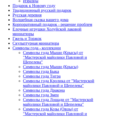
Изразцы
Подарок к Новому году
Традиционный русский подарок
Русская деревня
Волшебная сказка вашего дома
Корпоративный подарок - решение проблем
Елочные игрушки Холуйской лаковой
миниатюры
Гжель и Торжок
Скульптурная миниатюра
Символы года - коллекции
Символы года Мыши (Крысы) от
"Мастерской майолики Павловой и
Шепелева"
Символы года Мыши (Крысы)
Символы года Быка
Символы года Тигра
Символы года Кролика от "Мастерской
майолики Павловой и Шепелева"
Символы года Дракона
Символы года Змеи
Символы года Лошади от "Мастерской
майолики Павловой и Шепелева"
Символы года Козы (Овцы) от
"Мастерской майолики Павловой и